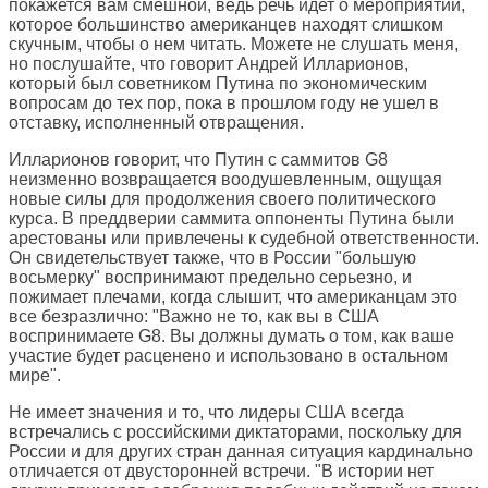
покажется вам смешной, ведь речь идет о мероприятии,
которое большинство американцев находят слишком
скучным, чтобы о нем читать. Можете не слушать меня,
но послушайте, что говорит Андрей Илларионов,
который был советником Путина по экономическим
вопросам до тех пор, пока в прошлом году не ушел в
отставку, исполненный отвращения.
Илларионов говорит, что Путин с саммитов G8
неизменно возвращается воодушевленным, ощущая
новые силы для продолжения своего политического
курса. В преддверии саммита оппоненты Путина были
арестованы или привлечены к судебной ответственности.
Он свидетельствует также, что в России "большую
восьмерку" воспринимают предельно серьезно, и
пожимает плечами, когда слышит, что американцам это
все безразлично: "Важно не то, как вы в США
воспринимаете G8. Вы должны думать о том, как ваше
участие будет расценено и использовано в остальном
мире".
Не имеет значения и то, что лидеры США всегда
встречались с российскими диктаторами, поскольку для
России и для других стран данная ситуация кардинально
отличается от двусторонней встречи. "В истории нет