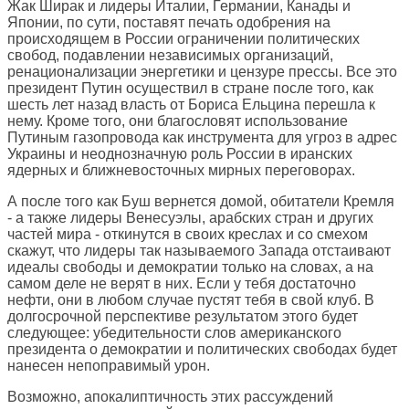
Жак Ширак и лидеры Италии, Германии, Канады и
Японии, по сути, поставят печать одобрения на
происходящем в России ограничении политических
свобод, подавлении независимых организаций,
ренационализации энергетики и цензуре прессы. Все это
президент Путин осуществил в стране после того, как
шесть лет назад власть от Бориса Ельцина перешла к
нему. Кроме того, они благословят использование
Путиным газопровода как инструмента для угроз в адрес
Украины и неоднозначную роль России в иранских
ядерных и ближневосточных мирных переговорах.
А после того как Буш вернется домой, обитатели Кремля
- а также лидеры Венесуэлы, арабских стран и других
частей мира - откинутся в своих креслах и со смехом
скажут, что лидеры так называемого Запада отстаивают
идеалы свободы и демократии только на словах, а на
самом деле не верят в них. Если у тебя достаточно
нефти, они в любом случае пустят тебя в свой клуб. В
долгосрочной перспективе результатом этого будет
следующее: убедительности слов американского
президента о демократии и политических свободах будет
нанесен непоправимый урон.
Возможно, апокалиптичность этих рассуждений