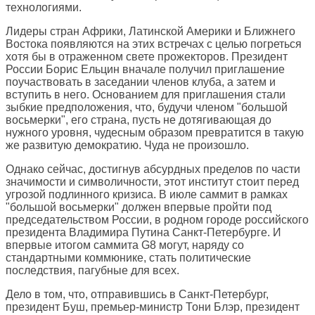
технологиями.
Лидеры стран Африки, Латинской Америки и Ближнего
Востока появляются на этих встречах с целью погреться
хотя бы в отраженном свете прожекторов. Президент
России Борис Ельцин вначале получил приглашение
поучаствовать в заседании членов клуба, а затем и
вступить в него. Основанием для приглашения стали
зыбкие предположения, что, будучи членом "большой
восьмерки", его страна, пусть не дотягивающая до
нужного уровня, чудесным образом превратится в такую
же развитую демократию. Чуда не произошло.
Однако сейчас, достигнув абсурдных пределов по части
значимости и символичности, этот институт стоит перед
угрозой подлинного кризиса. В июле саммит в рамках
"большой восьмерки" должен впервые пройти под
председательством России, в родном городе российского
президента Владимира Путина Санкт-Петербурге. И
впервые итогом саммита G8 могут, наряду со
стандартными коммюнике, стать политические
последствия, пагубные для всех.
Дело в том, что, отправившись в Санкт-Петербург,
президент Буш, премьер-министр Тони Блэр, президент