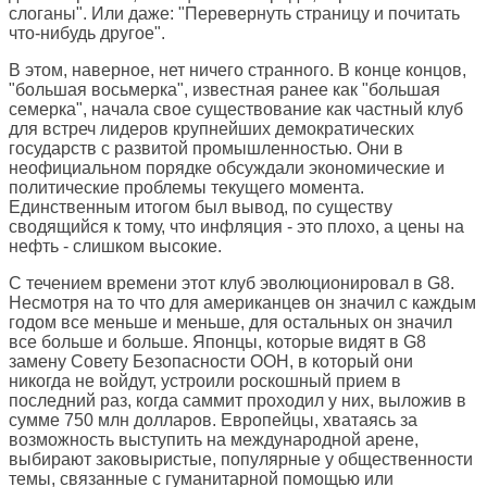
слоганы". Или даже: "Перевернуть страницу и почитать
что-нибудь другое".
В этом, наверное, нет ничего странного. В конце концов,
"большая восьмерка", известная ранее как "большая
семерка", начала свое существование как частный клуб
для встреч лидеров крупнейших демократических
государств с развитой промышленностью. Они в
неофициальном порядке обсуждали экономические и
политические проблемы текущего момента.
Единственным итогом был вывод, по существу
сводящийся к тому, что инфляция - это плохо, а цены на
нефть - слишком высокие.
С течением времени этот клуб эволюционировал в G8.
Несмотря на то что для американцев он значил с каждым
годом все меньше и меньше, для остальных он значил
все больше и больше. Японцы, которые видят в G8
замену Совету Безопасности ООН, в который они
никогда не войдут, устроили роскошный прием в
последний раз, когда саммит проходил у них, выложив в
сумме 750 млн долларов. Европейцы, хватаясь за
возможность выступить на международной арене,
выбирают заковыристые, популярные у общественности
темы, связанные с гуманитарной помощью или