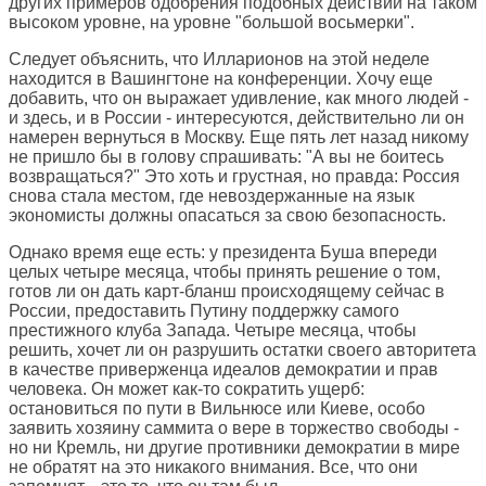
других примеров одобрения подобных действий на таком
высоком уровне, на уровне "большой восьмерки".
Следует объяснить, что Илларионов на этой неделе
находится в Вашингтоне на конференции. Хочу еще
добавить, что он выражает удивление, как много людей -
и здесь, и в России - интересуются, действительно ли он
намерен вернуться в Москву. Еще пять лет назад никому
не пришло бы в голову спрашивать: "А вы не боитесь
возвращаться?" Это хоть и грустная, но правда: Россия
снова стала местом, где невоздержанные на язык
экономисты должны опасаться за свою безопасность.
Однако время еще есть: у президента Буша впереди
целых четыре месяца, чтобы принять решение о том,
готов ли он дать карт-бланш происходящему сейчас в
России, предоставить Путину поддержку самого
престижного клуба Запада. Четыре месяца, чтобы
решить, хочет ли он разрушить остатки своего авторитета
в качестве приверженца идеалов демократии и прав
человека. Он может как-то сократить ущерб:
остановиться по пути в Вильнюсе или Киеве, особо
заявить хозяину саммита о вере в торжество свободы -
но ни Кремль, ни другие противники демократии в мире
не обратят на это никакого внимания. Все, что они