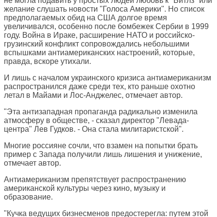
не могла подавить у простых людей любовь к "Битлз" или
желание слушать новости "Голоса Америки". Но список
предполагаемых обид на США долгое время
увеличивался, особенно после бомбежек Сербии в 1999
году. Война в Ираке, расширение НАТО и российско-
грузинский конфликт сопровождались небольшими
вспышками антиамериканских настроений, которые,
правда, вскоре утихали.
И лишь с началом украинского кризиса антиамериканизм
распространился даже среди тех, кто раньше охотно
летал в Майами и Лос-Анджелес, отмечает автор.
"Эта антизападная пропаганда радикально изменила
атмосферу в обществе, - сказал директор "Левада-
центра" Лев Гудков. - Она стала милитаристской".
Многие россияне сочли, что взамен на попытки брать
пример с Запада получили лишь лишения и унижение,
отмечает автор.
Антиамериканизм препятствует распространению
американской культуры через кино, музыку и
образование.
"Кучка ведущих бизнесменов предостерегла: путем этой