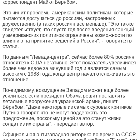
корреспондент Майкл Бёрнбом.
Это чинит проблемы американским политикам, которые
пытаются достучаться до россиян, настроенных
дружественно (а таких россиян все меньше). "Это также
свидетельствует, что спустя год после введения санкций
у американских политиков ограничены возможности по
влиянию на принятие решений в России", - говорится в
статье.
По данным "Левада-центра", сейчас более 80% россиян
относятся к США негативно. Этот показатель увеличился
более чем вдвое за минувший год и является самым
высоким с 1988 года, когда центр начал отслеживать это
отношение.
По-видимому, возмущение Западом может еще более
усилиться, если президент Обама решит поставлять
летальные вооружения украинской армии, пишет
Бёрнбом. "Даже некоторые из самых суровых критиков
Путина говорят, что не могут поддержать это
предложение, поскольку ценой за это станут жизни
солдат из их страны", - передает автор.
Официальная антизападная риторика во времена СССР