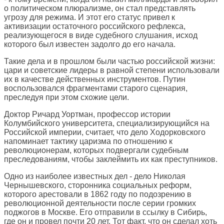
о политическом плюрализме, он стал представлять
угрозу для режима. И этот его статус привел к
активизации остаточного российского рефлекса,
реализующегося в виде судебного слушания, исход
которого был известен задолго до его начала.
Такие дела и в прошлом были частью российской жизни:
цари и советские лидеры в равной степени использовали
их в качестве действенных инструментов. Путин
воспользовался фрагментами старого сценария,
преследуя при этом схожие цели.
Доктор Ричард Уортман, профессор истории
Колумбийского университета, специализирующийся на
Российской империи, считает, что дело Ходорковского
напоминает тактику царизма по отношению к
революционерам, которых подвергали судебным
преследованиям, чтобы заклеймить их как преступников.
Одно из наиболее известных дел - дело Николая
Чернышевского, сторонника социальных реформ,
которого арестовали в 1862 году по подозрению в
революционной деятельности после серии громких
поджогов в Москве. Его отправили в ссылку в Сибирь,
где он и провел почти 20 лет. Тот факт, что он сделал хоть