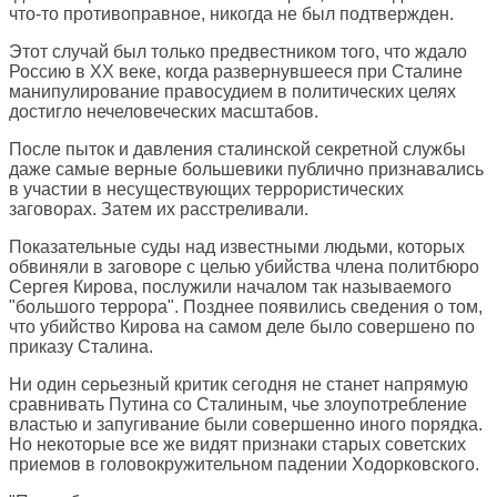
что-то противоправное, никогда не был подтвержден.
Этот случай был только предвестником того, что ждало
Россию в XX веке, когда развернувшееся при Сталине
манипулирование правосудием в политических целях
достигло нечеловеческих масштабов.
После пыток и давления сталинской секретной службы
даже самые верные большевики публично признавались
в участии в несуществующих террористических
заговорах. Затем их расстреливали.
Показательные суды над известными людьми, которых
обвиняли в заговоре с целью убийства члена политбюро
Сергея Кирова, послужили началом так называемого
"большого террора". Позднее появились сведения о том,
что убийство Кирова на самом деле было совершено по
приказу Сталина.
Ни один серьезный критик сегодня не станет напрямую
сравнивать Путина со Сталиным, чье злоупотребление
властью и запугивание были совершенно иного порядка.
Но некоторые все же видят признаки старых советских
приемов в головокружительном падении Ходорковского.