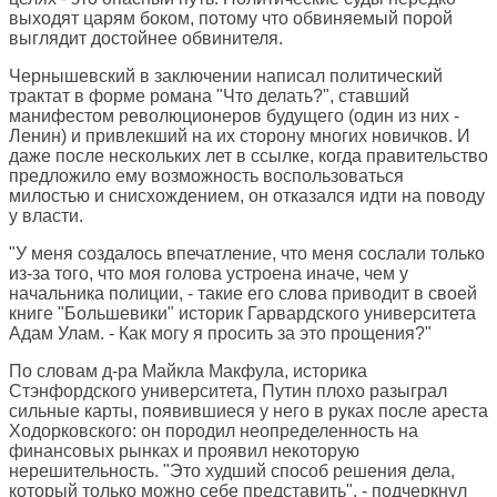
выходят царям боком, потому что обвиняемый порой
выглядит достойнее обвинителя.
Чернышевский в заключении написал политический
трактат в форме романа "Что делать?", ставший
манифестом революционеров будущего (один из них -
Ленин) и привлекший на их сторону многих новичков. И
даже после нескольких лет в ссылке, когда правительство
предложило ему возможность воспользоваться
милостью и снисхождением, он отказался идти на поводу
у власти.
"У меня создалось впечатление, что меня сослали только
из-за того, что моя голова устроена иначе, чем у
начальника полиции, - такие его слова приводит в своей
книге "Большевики" историк Гарвардского университета
Адам Улам. - Как могу я просить за это прощения?"
По словам д-ра Майкла Макфула, историка
Стэнфордского университета, Путин плохо разыграл
сильные карты, появившиеся у него в руках после ареста
Ходорковского: он породил неопределенность на
финансовых рынках и проявил некоторую
нерешительность. "Это худший способ решения дела,
который только можно себе представить", - подчеркнул