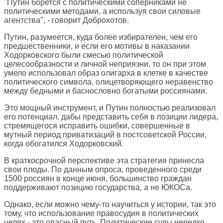
"Путин борется с политическими соперниками не
политическими методами, а используя свои силовые
агентства", - говорит Доброхотов.
Путин, разумеется, куда более избирателен, чем его
предшественники, и если его мотивы в наказании
Ходорковского были смесью политической
целесообразности и личной неприязни, то он при этом
умело использовал образ олигарха в клетке в качестве
политического символа, олицетворяющего неравенство
между бедными и баснословно богатыми россиянами.
Это мощный инструмент, и Путин полностью реализовал
его потенциал, дабы представить себя в позиции лидера,
стремящегося исправить ошибки, совершенные в
мутный период приватизаций в постсоветской России,
когда обогатился Ходорковский.
В краткосрочной перспективе эта стратегия принесла
свои плоды. По данным опроса, проведенного среди
1500 россиян в конце июня, большинство граждан
поддерживают позицию государства, а не ЮКОСа.
Однако, если можно чему-то научиться у истории, так это
тому, что использование правосудия в политических
целях - это опасный путь. Политические суды нередко