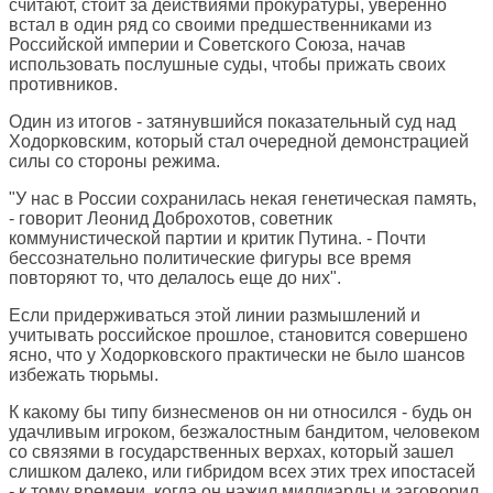
считают, стоит за действиями прокуратуры, уверенно
встал в один ряд со своими предшественниками из
Российской империи и Советского Союза, начав
использовать послушные суды, чтобы прижать своих
противников.
Один из итогов - затянувшийся показательный суд над
Ходорковским, который стал очередной демонстрацией
силы со стороны режима.
"У нас в России сохранилась некая генетическая память,
- говорит Леонид Доброхотов, советник
коммунистической партии и критик Путина. - Почти
бессознательно политические фигуры все время
повторяют то, что делалось еще до них".
Если придерживаться этой линии размышлений и
учитывать российское прошлое, становится совершено
ясно, что у Ходорковского практически не было шансов
избежать тюрьмы.
К какому бы типу бизнесменов он ни относился - будь он
удачливым игроком, безжалостным бандитом, человеком
со связями в государственных верхах, который зашел
слишком далеко, или гибридом всех этих трех ипостасей
- к тому времени, когда он нажил миллиарды и заговорил