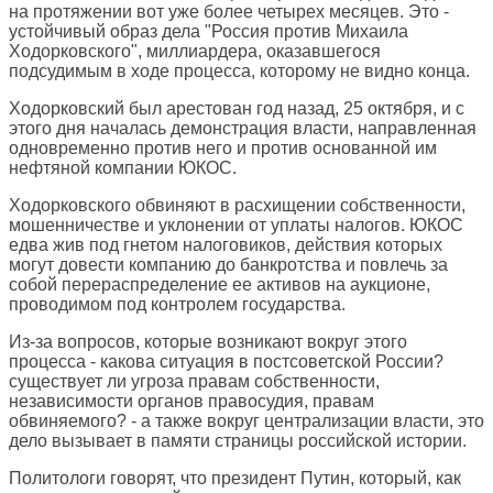
на протяжении вот уже более четырех месяцев. Это -
устойчивый образ дела "Россия против Михаила
Ходорковского", миллиардера, оказавшегося
подсудимым в ходе процесса, которому не видно конца.
Ходорковский был арестован год назад, 25 октября, и с
этого дня началась демонстрация власти, направленная
одновременно против него и против основанной им
нефтяной компании ЮКОС.
Ходорковского обвиняют в расхищении собственности,
мошенничестве и уклонении от уплаты налогов. ЮКОС
едва жив под гнетом налоговиков, действия которых
могут довести компанию до банкротства и повлечь за
собой перераспределение ее активов на аукционе,
проводимом под контролем государства.
Из-за вопросов, которые возникают вокруг этого
процесса - какова ситуация в постсоветской России?
существует ли угроза правам собственности,
независимости органов правосудия, правам
обвиняемого? - а также вокруг централизации власти, это
дело вызывает в памяти страницы российской истории.
Политологи говорят, что президент Путин, который, как