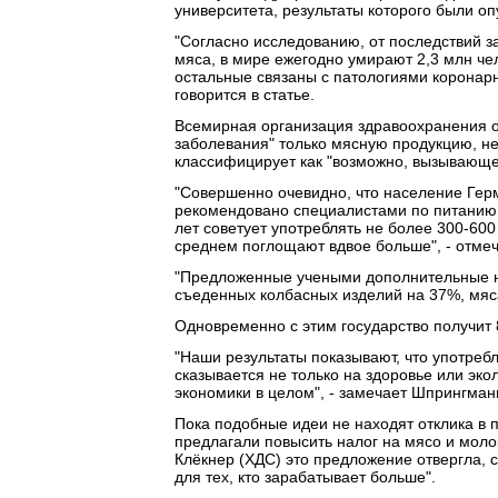
университета, результаты которого были о
"Согласно исследованию, от последствий 
мяса, в мире ежегодно умирают 2,3 млн че
остальные связаны с патологиями коронарн
говорится в статье.
Всемирная организация здравоохранения 
заболевания" только мясную продукцию, не
классифицирует как "возможно, вызывающе
"Совершенно очевидно, что население Гер
рекомендовано специалистами по питанию.
лет советует употреблять не более 300-60
среднем поглощают вдвое больше", - отмеч
"Предложенные учеными дополнительные н
съеденных колбасных изделий на 37%, мяса 
Одновременно с этим государство получит 
"Наши результаты показывают, что употреб
сказывается не только на здоровье или эко
экономики в целом", - замечает Шпрингман
Пока подобные идеи не находят отклика в п
предлагали повысить налог на мясо и моло
Клёкнер (ХДС) это предложение отвергла, с
для тех, кто зарабатывает больше".