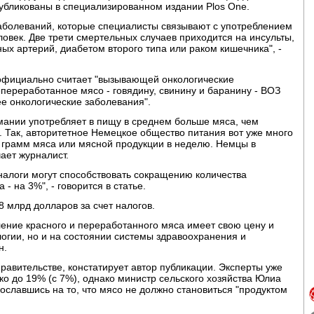
публикованы в специализированном издании Plos One.
заболеваний, которые специалисты связывают с употреблением
ловек. Две трети смертельных случаев приходится на инсульты,
ых артерий, диабетом второго типа или раком кишечника", -
официально считает "вызывающей онкологические
переработанное мясо - говядину, свинину и баранину - ВОЗ
е онкологические заболевания".
мании употребляет в пищу в среднем больше мяса, чем
 Так, авторитетное Немецкое общество питания вот уже много
0 грамм мяса или мясной продукции в неделю. Немцы в
ает журналист.
алоги могут способствовать сокращению количества
- на 3%", - говорится в статье.
8 млрд долларов за счет налогов.
ление красного и переработанного мяса имеет свою цену и
логии, но и на состоянии системы здравоохранения и
н.
равительстве, констатирует автор публикации. Эксперты уже
ко до 19% (с 7%), однако министр сельского хозяйства Юлиа
ославшись на то, что мясо не должно становиться "продуктом