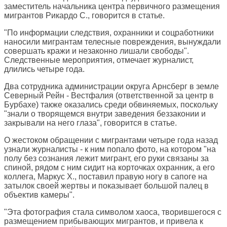
заместитель начальника центра первичного размещения
мигрантов Рикардо С., говорится в статье.
"По информации следствия, охранники и соцработники
наносили мигрантам телесные повреждения, вынуждали
совершать кражи и незаконно лишали свободы".
Следственные мероприятия, отмечает журналист,
длились четыре года.
Два сотрудника администрации округа Арнсберг в земле
Северный Рейн - Вестфалия (ответственной за центр в
Бурбахе) также оказались среди обвиняемых, поскольку
"знали о творящемся внутри заведения беззаконии и
закрывали на него глаза", говорится в статье.
О жестоком обращении с мигрантами четыре года назад
узнали журналисты - к ним попало фото, на котором "на
полу без сознания лежит мигрант, его руки связаны за
спиной, рядом с ним сидит на корточках охранник, а его
коллега, Маркус Х., поставил правую ногу в сапоге на
затылок своей жертвы и показывает большой палец в
объектив камеры".
"Эта фотография стала символом хаоса, творившегося с
размещением прибывающих мигрантов, и привела к