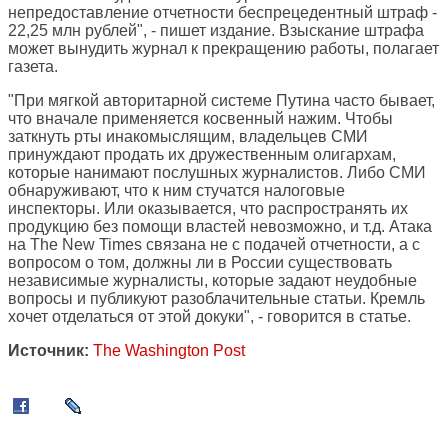
непредоставление отчетности беспрецедентный штраф -
22,25 млн рублей", - пишет издание. Взыскание штрафа
может вынудить журнал к прекращению работы, полагает
газета.
"При мягкой авторитарной системе Путина часто бывает,
что вначале применяется косвенный нажим. Чтобы
заткнуть рты инакомыслящим, владельцев СМИ
принуждают продать их дружественным олигархам,
которые нанимают послушных журналистов. Либо СМИ
обнаруживают, что к ним стучатся налоговые
инспекторы. Или оказывается, что распространять их
продукцию без помощи властей невозможно, и т.д. Атака
на The New Times связана не с подачей отчетности, а с
вопросом о том, должны ли в России существовать
независимые журналисты, которые задают неудобные
вопросы и публикуют разоблачительные статьи. Кремль
хочет отделаться от этой докуки", - говорится в статье.
Источник:
The Washington Post