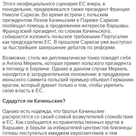
Этого неофициального сценария ЕС вчера, в
понедельник, придерживался также президент Франции
Николя Саркози. Во время встречи с польским
президентом Лехом Качиньским в Париже Саркози
пообещал помощь в продвижении интересов Варшавы.
Французский президент, по словам Качиньского,
собирается изложить польское требование Португалии
как председателю ЕС. В прошлом Саркози уже выступал
за быстрейшее завершение дебатов по реформе.
Возможно, столь же дипломатически тонко поведет себя
и Ангела Меркель, которая примет польского президента
в пятницу в Берлине. Однако в данном случае Меркель
находится в затруднительном положении: в преддверии
июньского саммита польский премьер объявил Германию
врагом, который думает только о том, чтобы укрепить
свою власть в ЕС.
Сдадутся ли Качиньские?
Однако есть надежда, что братья Качиньские
распростятся со своей славой возмутителей спокойствия
в ЕС. Как сообщается из правительственных кругов в
Варшаве, в борьбе за избирателей-центристов близнецы
готовы поступиться имиджем евроскептиков и тем