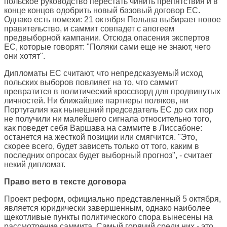
польское руководство перестать чинить препятствия и в
конце концов одобрить новый базовый договор ЕС.
Однако есть помехи: 21 октября Польша выбирает новое
правительство, и саммит совпадет с апогеем
предвыборной кампании. Отсюда опасения экспертов
ЕС, которые говорят: "Поляки сами еще не знают, чего
они хотят".
Дипломаты ЕС считают, что непредсказуемый исход
польских выборов повлияет на то, что саммит
превратится в политический кроссворд для продвинутых
личностей. Ни ближайшие партнеры поляков, ни
Португалия как нынешний председатель ЕС до сих пор
не получили ни малейшего сигнала относительно того,
как поведет себя Варшава на саммите в Лиссабоне:
останется на жесткой позиции или смягчится. "Это,
скорее всего, будет зависеть только от того, каким в
последних опросах будет выборный прогноз", - считает
некий дипломат.
Право вето в тексте договора
Проект реформ, официально представленный 5 октября,
является юридически завершенным, однако наиболее
щекотливые пункты политического спора вынесены на
рассмотрение саммита. Самый горячий среди них - это