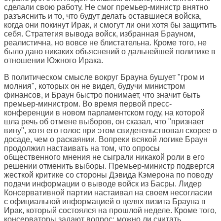
сделали свою работу. Не смог премьер-министр внятно
разъяснить и то, что будут делать оставшиеся войска,
когда они покинут Ирак, и смогут ли они хотя бы защитить
себя. Стратегия вывода войск, избранная Брауном,
реалистична, но вовсе не блистательна. Кроме того, не
было дано никаких объяснений о дальнейшей политике в
отношении Южного Ирака.
В политическом смысле вокруг Брауна бушует "гром и
молния", которых он не видел, будучи министром
финансов, и Браун быстро понимает, что значит быть
премьер-министром. Во время первой пресс-
конференции в новом парламентском году, на которой
шла речь об отмене выборов, он сказал, что "признает
вину", хотя его голос при этом свидетельствовал скорее о
досаде, чем о раскаянии. Вопреки всякой логике Браун
продолжил настаивать на том, что опросы
общественного мнения не сыграли никакой роли в его
решении отменить выборы. Премьер-министр подвергся
жесткой критике со стороны Дэвида Кэмерона по поводу
подачи информации о выводе войск из Басры. Лидер
Консервативной партии настаивал на своем несогласии
с официальной информацией о целях визита Брауна в
Ирак, который состоялся на прошлой неделе. Кроме того,
консерваторы задают вопрос: можно ли считать