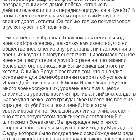
возвращающимися домой войска, которые в
действительности лишь передислоцируются в Кувейт? В
этом переплетении взаимных претензий Браун не
спешит давать ответы. Он только-только почувствовал
вкус конкурентной политики.
Тем не менее, избранная Брауном стратегия вывода
войск из Ирака верна, поскольку ему известно, что ни
общественное мнение внутри страны, ни настроения в
военных кругах не могут обеспечить широкомасштабное
военное присутствие в другой стране на протяжении
более долгого периода, как бы американцы этого ни
хотели. Ошибка Брауна состоит в том, что он видит
основания для Великобритании говорить об успехе в
Ираке. Действительно, в Южном Ираке было обучено
много военнослужащих, уровень насилия в целом
снизился, а уровень насилия против английских солдат в
Басре упал резко, хотя гражданское население все еще
страдает от убийств и похищений. Но в этом
урегулировании нет большой заслуги английских сил -
оно стало результатом политических соглашений с
шиитскими боевиками. За прекращением огня со
стороны войск, лояльных духовному лидеру Муктаде ас-
Садру, которое было подкреплено освобождением ряда
его высокопоставленных военачальников, последовало