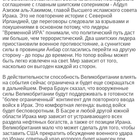
соглашение с главным шиитским соперником - Абдул
Азизом аль-Хакимом, главой Высшего исламского совета
Ирака. Это не повторение истории с Северной
Ирландией, где переговоры следовали за взрывами и
покушениями в основном потому, что лидеры
"Временной ИРА" понимали, что политический путь даст
им больше, чем террористический. Два шиитских лидера
приостановили военное противостояние, а суннитские
силы в провинции Анбар согласились перейти на другую
сторону - до поры до времени. Но топор войны может
быть легко извлечен на свет. Мир зависит от того,
насколько он выгоден каждой из сторон.
В действительности способность Великобритании влиять
на события сейчас ограничена и будет еще сокращаться
в дальнейшем. Вчера Браун сказал, что вооруженные
силы Великобритании будут поддерживать в готовности
"более ограниченный" контингент для повторного ввода
войск в Ирак. Это комфортная легенда: вывод войск
будет бесповоротным. В Басре и любой другой южной
области Ирака мир зависит от устраивающего всех
раздела нефтяных богатств, а также от позиции Ирана.
Великобритания мало что может сделать для того, чтобы
заставить США прекратить обсуждение военного удара
по Ирану, ответный удар которого будет нанесен при