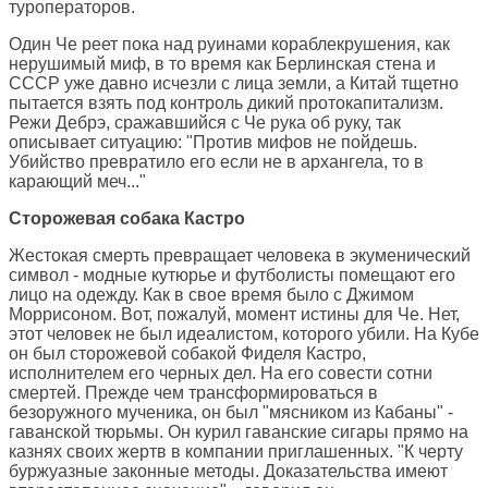
туроператоров.
Один Че реет пока над руинами кораблекрушения, как
нерушимый миф, в то время как Берлинская стена и
СССР уже давно исчезли с лица земли, а Китай тщетно
пытается взять под контроль дикий протокапитализм.
Режи Дебрэ, сражавшийся с Че рука об руку, так
описывает ситуацию: "Против мифов не пойдешь.
Убийство превратило его если не в архангела, то в
карающий меч..."
Сторожевая собака Кастро
Жестокая смерть превращает человека в экуменический
символ - модные кутюрье и футболисты помещают его
лицо на одежду. Как в свое время было с Джимом
Моррисоном. Вот, пожалуй, момент истины для Че. Нет,
этот человек не был идеалистом, которого убили. На Кубе
он был сторожевой собакой Фиделя Кастро,
исполнителем его черных дел. На его совести сотни
смертей. Прежде чем трансформироваться в
безоружного мученика, он был "мясником из Кабаны" -
гаванской тюрьмы. Он курил гаванские сигары прямо на
казнях своих жертв в компании приглашенных. "К черту
буржуазные законные методы. Доказательства имеют