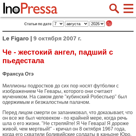
Статьи по дате
Le Figaro |
9 октября 2007 г.
Че - жестокий ангел, падший с
пьедестала
Франсуа Отэ
Миллионы подростков до сих пор носят футболки с
изображением Че Гевары, которого они считают
мучеником. На самом деле "кубинский Робеспьер" был
одержимым и безжалостным палачом.
Перед лицом смерти он запаниковал, что доказывает, что
он все же был человеком - по крайней мере, когда речь
шла о его жизни. "Не стреляйте! Я Че Гевара! Я дороже
живой, чем мертвый!" - кричал он 8 октября 1967 года,
когда его схватили боливийские солдаты в каньоне Юро.