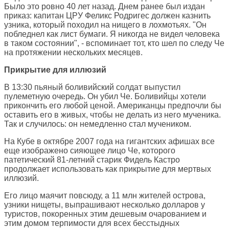
Было это ровно 40 лет назад. Днем ранее был издан
приказ: капитан ЦРУ Феликс Родригес должен казнить
узника, который походил на нищего в лохмотьях. "Он
побледнел как лист бумаги. Я никогда не видел человека
в таком состоянии", - вспоминает тот, кто шел по следу Че
на протяжении нескольких месяцев.
Прикрытие для иллюзий
В 13:30 пьяный боливийский солдат выпустил
пулеметную очередь. Он убил Че. Боливийцы хотели
прикончить его любой ценой. Американцы предпочли бы
оставить его в живых, чтобы не делать из него мученика.
Так и случилось: он немедленно стал мучеником.
На Кубе в октябре 2007 года на гигантских афишах все
еще изображено сияющее лицо Че, которого
патетический 81-летний старик Фидель Кастро
продолжает использовать как прикрытие для мертвых
иллюзий.
Его лицо маячит повсюду, а 11 млн жителей острова,
узники нищеты, выпрашивают несколько долларов у
туристов, покоренных этим дешевым очарованием и
этим домом терпимости для всех бесстыдных