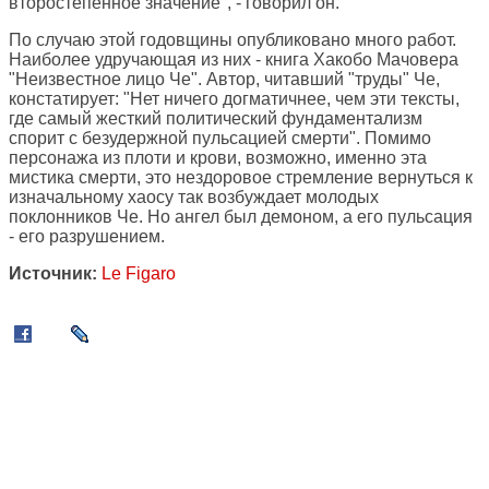
второстепенное значение", - говорил он.
По случаю этой годовщины опубликовано много работ.
Наиболее удручающая из них - книга Хакобо Мачовера
"Неизвестное лицо Че". Автор, читавший "труды" Че,
констатирует: "Нет ничего догматичнее, чем эти тексты,
где самый жесткий политический фундаментализм
спорит с безудержной пульсацией смерти". Помимо
персонажа из плоти и крови, возможно, именно эта
мистика смерти, это нездоровое стремление вернуться к
изначальному хаосу так возбуждает молодых
поклонников Че. Но ангел был демоном, а его пульсация
- его разрушением.
Источник:
Le Figaro