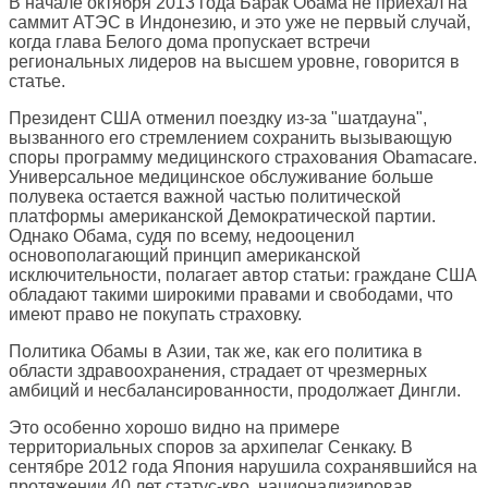
В начале октября 2013 года Барак Обама не приехал на
саммит АТЭС в Индонезию, и это уже не первый случай,
когда глава Белого дома пропускает встречи
региональных лидеров на высшем уровне, говорится в
статье.
Президент США отменил поездку из-за "шатдауна",
вызванного его стремлением сохранить вызывающую
споры программу медицинского страхования Obamacare.
Универсальное медицинское обслуживание больше
полувека остается важной частью политической
платформы американской Демократической партии.
Однако Обама, судя по всему, недооценил
основополагающий принцип американской
исключительности, полагает автор статьи: граждане США
обладают такими широкими правами и свободами, что
имеют право не покупать страховку.
Политика Обамы в Азии, так же, как его политика в
области здравоохранения, страдает от чрезмерных
амбиций и несбалансированности, продолжает Дингли.
Это особенно хорошо видно на примере
территориальных споров за архипелаг Сенкаку. В
сентябре 2012 года Япония нарушила сохранявшийся на
протяжении 40 лет статус-кво, национализировав