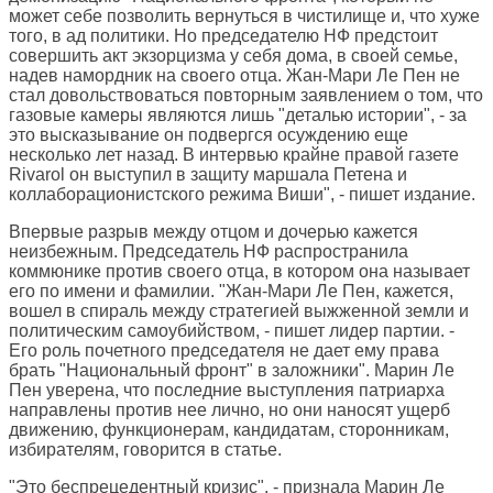
может себе позволить вернуться в чистилище и, что хуже
того, в ад политики. Но председателю НФ предстоит
совершить акт экзорцизма у себя дома, в своей семье,
надев намордник на своего отца. Жан-Мари Ле Пен не
стал довольствоваться повторным заявлением о том, что
газовые камеры являются лишь "деталью истории", - за
это высказывание он подвергся осуждению еще
несколько лет назад. В интервью крайне правой газете
Rivarol он выступил в защиту маршала Петена и
коллаборационистского режима Виши", - пишет издание.
Впервые разрыв между отцом и дочерью кажется
неизбежным. Председатель НФ распространила
коммюнике против своего отца, в котором она называет
его по имени и фамилии. "Жан-Мари Ле Пен, кажется,
вошел в спираль между стратегией выжженной земли и
политическим самоубийством, - пишет лидер партии. -
Его роль почетного председателя не дает ему права
брать "Национальный фронт" в заложники". Марин Ле
Пен уверена, что последние выступления патриарха
направлены против нее лично, но они наносят ущерб
движению, функционерам, кандидатам, сторонникам,
избирателям, говорится в статье.
"Это беспрецедентный кризис", - признала Марин Ле