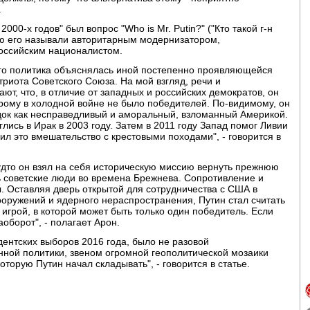
.
000-х годов" был вопрос "Who is Mr. Putin?" ("Кто такой г-н
нию его называли авторитарным модернизатором,
оссийским националистом.
о его политика объяснялась иной постепенно проявляющейся
риота Советского Союза. На мой взгляд, речи и
т, что, в отличие от западных и российских демократов, он
торому в холодной войне не было победителей. По-видимому, он
ок как несправедливый и аморальный, взломанный Америкой.
лись в Ирак в 2003 году. Затем в 2011 году Запад помог Ливии
л это вмешательство с крестовыми походами", - говорится в
будто он взял на себя историческую миссию вернуть прежнюю
ь советские люди во времена Брежнева. Сопротивление и
ы. Оставляя дверь открытой для сотрудничества с США в
оружений и ядерного нераспространения, Путин стал считать
 игрой, в которой может быть только один победитель. Если
оборот", - полагает Арон.
идентских выборов 2016 года, было не разовой
нной политики, звеном огромной геополитической мозаики
торую Путин начал складывать", - говорится в статье.