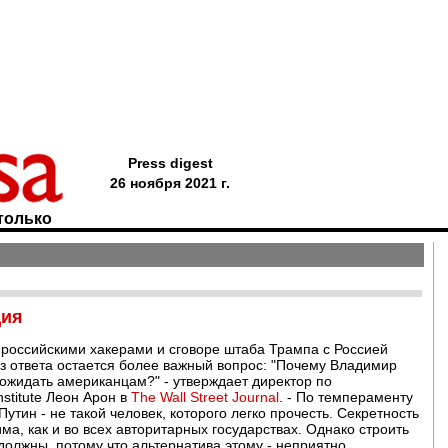
Press digest
26 ноября 2021 г.
только
ция
 российскими хакерами и сговоре штаба Трампа с Россией
з ответа остается более важный вопрос: "Почему Владимир
ожидать американцам?" - утверждает директор по
stitute Леон Арон в
The Wall Street Journal
. - По темпераменту
утин - не такой человек, которого легко прочесть. Секретность
а, как и во всех авторитарных государствах. Однако строить
должны, потому что альтернатива этому - неприятно