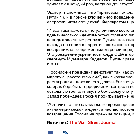
удивляться каждый раз, когда он действует"
Эксперт напоминает, что "припевом начала 2
Путин?"), и в поиске ключей к его поведе
оперативником спецслужб, бюрократом и р
"И все-таки кажется, что устойчивее всег
идентичностью: идентичностью горячего пат
неподготовленные реплики Путина показываю
никогда не верил в нарратив, согласно ко
воспринимает современный мировой поряд
Это убеждение укрепилось, когда США вторг
свергнуть Муаммара Каддафи. Путин сравни
статье.
"Российский президент действует так, как 
мировую "расстановку сил", как выражалис
реставрация - похоже, его девизы-близнец
сферах борьбы с терроризмом, контроля во
остальную геополитику, по большому счету,
Запад побеждает, Россия проигрывает - и на
"А значит, то, что случилось во время през
антиамериканской акцией, а частью постоя
возвращения России на прежние позиции, ко
Источник:
The Wall Street Journal