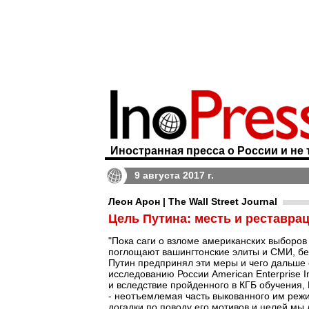
Иностранная пресса о России и не 
9 августа 2017 г.
Леон Арон | The Wall Street Journal
Цель Путина: месть и реставра
"Пока саги о взломе американских выборов
поглощают вашингтонские элиты и СМИ, бе
Путин предпринял эти меры и чего дальше 
исследованию России American Enterprise In
и вследствие пройденного в КГБ обучения, П
- неотъемлемая часть выкованного им режим
догадки по поводу его мотивов и целей мы 