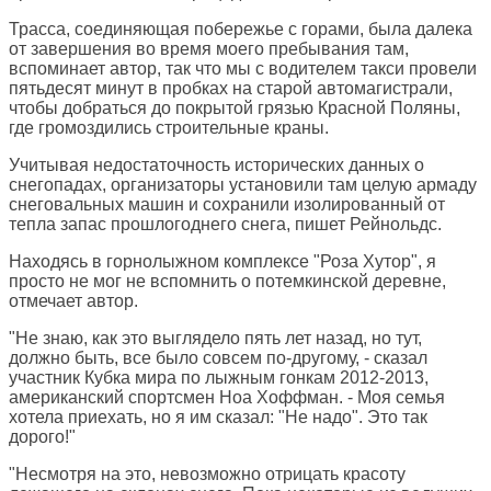
Трасса, соединяющая побережье с горами, была далека
от завершения во время моего пребывания там,
вспоминает автор, так что мы с водителем такси провели
пятьдесят минут в пробках на старой автомагистрали,
чтобы добраться до покрытой грязью Красной Поляны,
где громоздились строительные краны.
Учитывая недостаточность исторических данных о
снегопадах, организаторы установили там целую армаду
снеговальных машин и сохранили изолированный от
тепла запас прошлогоднего снега, пишет Рейнольдс.
Находясь в горнолыжном комплексе "Роза Хутор", я
просто не мог не вспомнить о потемкинской деревне,
отмечает автор.
"Не знаю, как это выглядело пять лет назад, но тут,
должно быть, все было совсем по-другому, - сказал
участник Кубка мира по лыжным гонкам 2012-2013,
американский спортсмен Ноа Хоффман. - Моя семья
хотела приехать, но я им сказал: "Не надо". Это так
дорого!"
"Несмотря на это, невозможно отрицать красоту