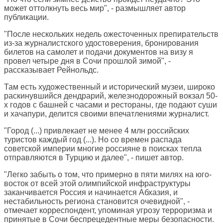
может оттолкнуть весь мир", - размышляет автор
публикации.
"После нескольких недель ожесточенных препирательств
из-за журналистского удостоверения, бронирования
билетов на самолет и подачи документов на визу я
провел четыре дня в Сочи прошлой зимой", -
рассказывает Рейнольдс.
Там есть художественный и исторический музеи, широко
раскинувшийся дендрарий, железнодорожный вокзал 50-
х годов с башней с часами и рестораны, где подают суши
и хачапури, делится своими впечатлениями журналист.
"Город (...) привлекает не менее 4 млн российских
туристов каждый год (...). Но со времен распада
советской империи многие россияне в поисках тепла
отправляются в Турцию и далее", - пишет автор.
"Легко забыть о том, что примерно в пяти милях на юго-
восток от всей этой олимпийской инфраструктуры
заканчивается Россия и начинается Абхазия, и
нестабильность региона становится очевидной", -
отмечает корреспондент, упоминая угрозу терроризма и
принятые в Сочи беспрецедентные меры безопасности.