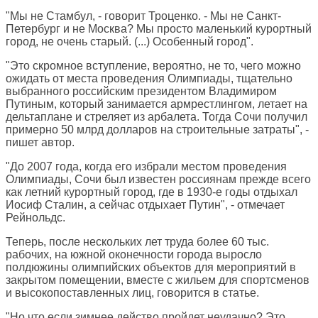
"Мы не Стамбул, - говорит Троценко. - Мы не Санкт-
Петербург и не Москва? Мы просто маленький курортный
город, не очень старый. (...) Особенный город".
"Это скромное вступление, вероятно, не то, чего можно
ожидать от места проведения Олимпиады, тщательно
выбранного российским президентом Владимиром
Путиным, который занимается армрестлингом, летает на
дельтаплане и стреляет из арбалета. Тогда Сочи получил
примерно 50 млрд долларов на строительные затраты", -
пишет автор.
"До 2007 года, когда его избрали местом проведения
Олимпиады, Сочи был известен россиянам прежде всего
как летний курортный город, где в 1930-е годы отдыхал
Иосиф Сталин, а сейчас отдыхает Путин", - отмечает
Рейнольдс.
Теперь, после нескольких лет труда более 60 тыс.
рабочих, на южной оконечности города выросло
полдюжины олимпийских объектов для мероприятий в
закрытом помещении, вместе с жильем для спортсменов
и высокопоставленных лиц, говорится в статье.
"Но что если зимнее действо пройдет неудачно? Это