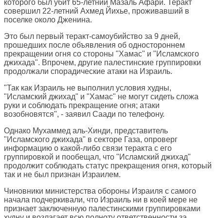
которого был убит 65-летний Мазаль Афари. Теракт
совершил 22-летний Ахмед Йихье, проживавший в
поселке около Дженина.
Это был первый теракт-самоубийство за 9 дней,
прошедших после объявления об одностороннем
прекращении огня со стороны "Хамас" и "Исламского
джихада". Впрочем, другие палестинские группировки
продолжали спорадические атаки на Израиль.
"Так как Израиль не выполнил условия худны,
"Исламский джихад" и "Хамас" не могут сидеть сложа
руки и соблюдать прекращение огня; атаки
возобновятся", - заявил Саади по телефону.
Однако Мухаммед аль-Хинди, представитель
"Исламского джихада" в секторе Газа, опроверг
информацию о какой-либо связи теракта с его
группировкой и пообещал, что "Исламский джихад"
продолжит соблюдать статус прекращения огня, который
так и не был признан Израилем.
Чиновники министерства обороны Израиля с самого
начала подчеркивали, что Израиль ни в коей мере не
признает заключенную палестинскими группировками
худну и возлагает всю полноту ответственности за