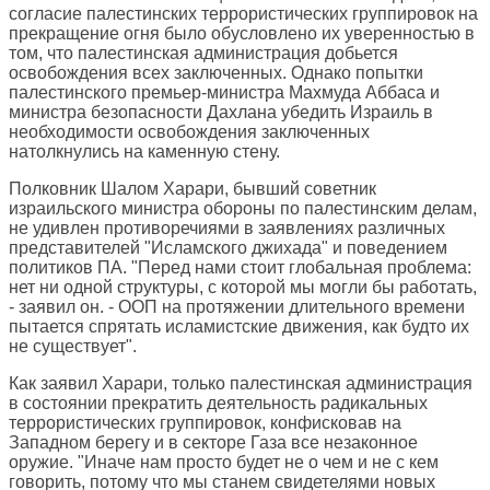
согласие палестинских террористических группировок на
прекращение огня было обусловлено их уверенностью в
том, что палестинская администрация добьется
освобождения всех заключенных. Однако попытки
палестинского премьер-министра Махмуда Аббаса и
министра безопасности Дахлана убедить Израиль в
необходимости освобождения заключенных
натолкнулись на каменную стену.
Полковник Шалом Харари, бывший советник
израильского министра обороны по палестинским делам,
не удивлен противоречиями в заявлениях различных
представителей "Исламского джихада" и поведением
политиков ПА. "Перед нами стоит глобальная проблема:
нет ни одной структуры, с которой мы могли бы работать,
- заявил он. - ООП на протяжении длительного времени
пытается спрятать исламистские движения, как будто их
не существует".
Как заявил Харари, только палестинская администрация
в состоянии прекратить деятельность радикальных
террористических группировок, конфисковав на
Западном берегу и в секторе Газа все незаконное
оружие. "Иначе нам просто будет не о чем и не с кем
говорить, потому что мы станем свидетелями новых