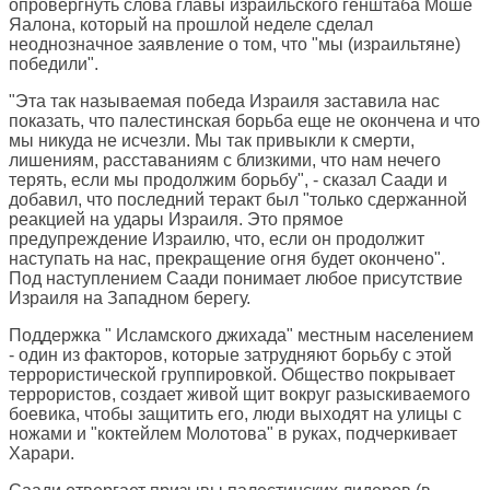
опровергнуть слова главы израильского генштаба Моше
Яалона, который на прошлой неделе сделал
неоднозначное заявление о том, что "мы (израильтяне)
победили".
"Эта так называемая победа Израиля заставила нас
показать, что палестинская борьба еще не окончена и что
мы никуда не исчезли. Мы так привыкли к смерти,
лишениям, расставаниям с близкими, что нам нечего
терять, если мы продолжим борьбу", - сказал Саади и
добавил, что последний теракт был "только сдержанной
реакцией на удары Израиля. Это прямое
предупреждение Израилю, что, если он продолжит
наступать на нас, прекращение огня будет окончено".
Под наступлением Саади понимает любое присутствие
Израиля на Западном берегу.
Поддержка " Исламского джихада" местным населением
- один из факторов, которые затрудняют борьбу с этой
террористической группировкой. Общество покрывает
террористов, создает живой щит вокруг разыскиваемого
боевика, чтобы защитить его, люди выходят на улицы с
ножами и "коктейлем Молотова" в руках, подчеркивает
Харари.