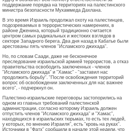
поддержание порядка на территориях на палестинского
министра безопасности Мухаммеда Дахлана.
В это время Израиль продолжал охоту на палестинцев,
подозреваемых в террористических намерениях, в
районе Дженина, который традиционно считается
центром самых радикальных и жестоких взглядов в
секторе Западного берега. Два дня назад в Кабатье были
арестованы пять членов "Исламского джихада".
Но, по словам Саади, даже не бесконечное
преследование израильской армией террористов, а отказ
правительства освободить заключенных - членов
"Исламского джихада" и "Хамас" - "заставил нас
продолжить борьбу". "После освобождения территорий
вопрос об освобождении заключенных для нас важнее
всего", - подчеркнул он.
Палестино-израильские переговоры застопорились на
одном из главных требований палестинской
администрации, согласно которому Израиль должен
отпустить членов "Исламского джихада" и "Хамас",
находящихся в израильских тюрьмах, то есть тех людей,
у которых, по мнению Израиля", есть "кровь на руках".
Источники в "Фатх" сообщили в начале этой недели, что