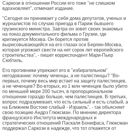
Саркози в отношении России его тоже "не слишком
вдохновляет", отмечает издание.
"Сегодня он принимает у себя дома депутатов, ученых и
журналистов по случаю приезда в Париж бывшего
грузинского министра. Завтра он зовет своих знакомых
на показ документального фильма о Грузии, где
критикуется Москва. Он борется против
вырисовывающейся на его глазах оси Берлин-Москва,
которая угрожает свести на нет сорок лет европейского
строительства", - пишет корреспондент Мари-Пьер
Сюбтиль.
Его противники упрекают его в "избирательном"
негодовании: почему чеченцы, а не палестинцы? "Во-
первых, почему весь мир встает на защиту палестинцев,
а не чеченцев? Во-вторых, из 1 млн чеченцев было убито
по меньшей мере 200 тысяч, в пропорциональном
отношении гораздо больше, чем палестинцев. В-третьих,
вопрос подразумевает, что есть сильный и есть слабый, а
на Ближнем Востоке слабый - Израиль", - так объясняет
свою позицию Андрэ Глюксман. По мнению директора
французского Института международных и
стратегических отношений Паскаля Бонифаса, Глюксман
поддержал Саркози в надежде, что тот откажется от