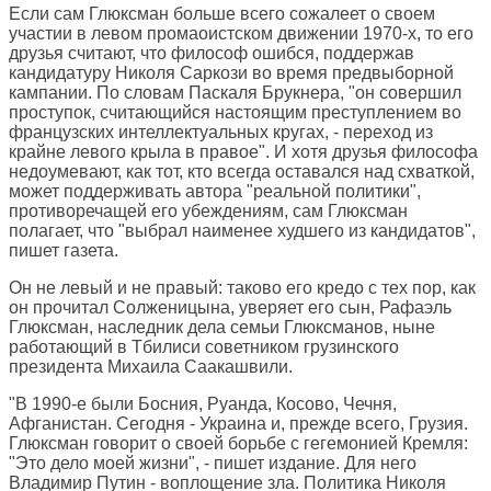
Если сам Глюксман больше всего сожалеет о своем
участии в левом промаоистском движении 1970-х, то его
друзья считают, что философ ошибся, поддержав
кандидатуру Николя Саркози во время предвыборной
кампании. По словам Паскаля Брукнера, "он совершил
проступок, считающийся настоящим преступлением во
французских интеллектуальных кругах, - переход из
крайне левого крыла в правое". И хотя друзья философа
недоумевают, как тот, кто всегда оставался над схваткой,
может поддерживать автора "реальной политики",
противоречащей его убеждениям, сам Глюксман
полагает, что "выбрал наименее худшего из кандидатов",
пишет газета.
Он не левый и не правый: таково его кредо с тех пор, как
он прочитал Солженицына, уверяет его сын, Рафаэль
Глюксман, наследник дела семьи Глюксманов, ныне
работающий в Тбилиси советником грузинского
президента Михаила Саакашвили.
"В 1990-е были Босния, Руанда, Косово, Чечня,
Афганистан. Сегодня - Украина и, прежде всего, Грузия.
Глюксман говорит о своей борьбе с гегемонией Кремля:
"Это дело моей жизни", - пишет издание. Для него
Владимир Путин - воплощение зла. Политика Николя