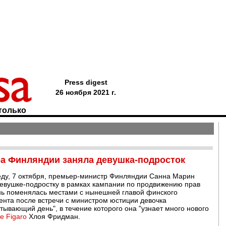
Press digest
26 ноября 2021 г.
только
ра Финляндии заняла девушка-подросток
среду, 7 октября, премьер-министр Финляндии Санна Марин
девушке-подростку в рамках кампании по продвижению прав
ень поменялась местами с нынешней главой финского
ента после встречи с министром юстиции девочка
тывающий день", в течение которого она "узнает много нового
e Figaro
Хлоя Фридман.