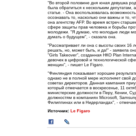
"Во второй половине дня юная девушка род
была обратиться к нескольким депутатам, а
статье. - Она воспользовалась возможност
осознавать то, насколько они важны и то, чт
она агентству AFP. Во время встреч старше
сфере защиты прав человека и борьбы про
молодежи. "Я думаю, что молодые люди мо
думать о будущем", - сказала она.
"Рассматривает ли она с высоты своих 16 
решать, но, может быть, и да!" - заявила 
"Girls Takeover", созданная НКО Plan Inte
девочек в цифровой и технологической сфе
женщин", - пишет Le Figaro.
"Финляндия показывает хорошие результат
однако не в полной мере исполняет свой д
советах директоров. Данная кампания при
который отмечается в воскресенье, 11 октя
министерские должности в Перу, Кении, Су
должностям в компаниях Microsoft, Samsung
Филиппинах или в Нидерландах", - отмечает
Источник:
Le Figaro