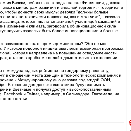
ом из Вяэски, небольшого городка на юге Финляндии, должна
 также к министрам развития и внешней торговли, - говорится в
ью, чтобы донести свою мысль: девочки "должны больше
о они так же технически подкованы, как и мальчики", - сказала
классница, которая является активной участницей кампаний в
тив изменений климата, заговорила об инновационной силе
гут научить взрослых быть более инновационными и больше
лет возможность стать премьер-министром? "Это не мне
она. У истоков подобной инициативы лежит всемирная программа
rnational, которая направлена на повышение осведомленности
рах, а также в проблеме онлайн-домогательств в отношении
ы в международных рейтингах по гендерному равенству,
олг в отношении места женщин в технологических компаниях и
урочена к Международному дню девочки под эгидой ООН,
бря. В течение дня девочки всего мира будут занимать
дане и Вьетнаме и получат доступ к высокопоставленным
, Facebook и Twitter, например, в Сальвадоре, Гватемале, на
 автор статьи.