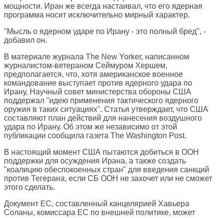
мощности. Иран же всегда настаивал, что его ядерная
программа носит исключительно мирный характер.
"Мысль о ядерном ударе по Ирану - это полный бред", -
добавил он.
В материале журнала The New Yorker, написанном
журналистом-ветераном Сеймуром Хершем,
предполагается, что, хотя американское военное
командование выступает против ядерного удара по
Ирану, Научный совет министерства обороны США
поддержал "идею применения тактического ядерного
оружия в таких ситуациях". Статья утверждает, что США
составляют план действий для нанесения воздушного
удара по Ирану. Об этом же независимо от этой
публикации сообщила газета The Washington Post.
В настоящий момент США пытаются добиться в ООН
поддержки для осуждения Ирана, а также создать
"коалицию обеспокоенных стран" для введения санкций
против Тегерана, если СБ ООН не захочет или не сможет
этого сделать.
Документ ЕС, составленный канцелярией Хавьера
Соланы, комиссара ЕС по внешней политике, может