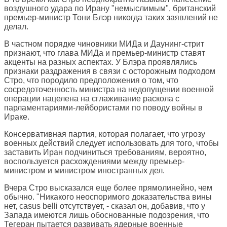
воздушного удара по Ирану "немыслимым", британский
премьер-министр Тони Блэр никогда таких заявлений не
делал.
В частном порядке чиновники МИДа и Даунинг-стрит
признают, что глава МИДа и премьер-министр ставят
акценты на разных аспектах. У Блэра проявлялись
признаки раздражения в связи с осторожным подходом
Стро, что породило предположения о том, что
сосредоточенность министра на недопущении военной
операции нацелена на сглаживание раскола с
парламентариями-лейбористами по поводу войны в
Ираке.
Консервативная партия, которая полагает, что угрозу
военных действий следует использовать для того, чтобы
заставить Иран подчиниться требованиям, вероятно,
воспользуется расхождениями между премьер-
министром и министром иностранных дел.
Вчера Стро высказался еще более прямолинейно, чем
обычно. "Никакого неоспоримого доказательства вины
нет, casus belli отсутствует, - сказал он, добавив, что у
Запада имеются лишь обоснованные подозрения, что
Тегеран пытается развивать ядерные военные