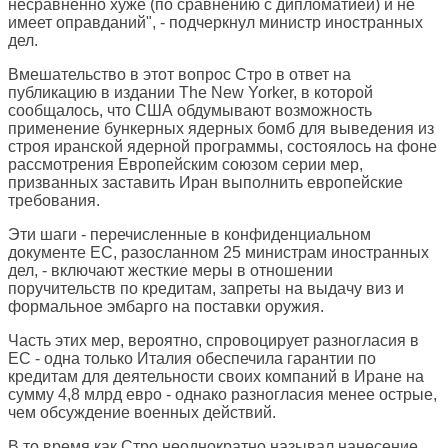
несравненно хуже (по сравнению с дипломатией) и не
имеет оправданий", - подчеркнул министр иностранных
дел.
Вмешательство в этот вопрос Стро в ответ на
публикацию в издании The New Yorker, в которой
сообщалось, что США обдумывают возможность
применение бункерных ядерных бомб для выведения из
строя иранской ядерной программы, состоялось на фоне
рассмотрения Европейским союзом серии мер,
призванных заставить Иран выполнить европейские
требования.
Эти шаги - перечисленные в конфиденциальном
документе ЕС, разосланном 25 министрам иностранных
дел, - включают жесткие меры в отношении
поручительств по кредитам, запреты на выдачу виз и
формальное эмбарго на поставки оружия.
Часть этих мер, вероятно, спровоцирует разногласия в
ЕС - одна только Италия обеспечила гарантии по
кредитам для деятельности своих компаний в Иране на
сумму 4,8 млрд евро - однако разногласия менее острые,
чем обсуждение военных действий.
В то время как Стро неоднократно называл нанесение