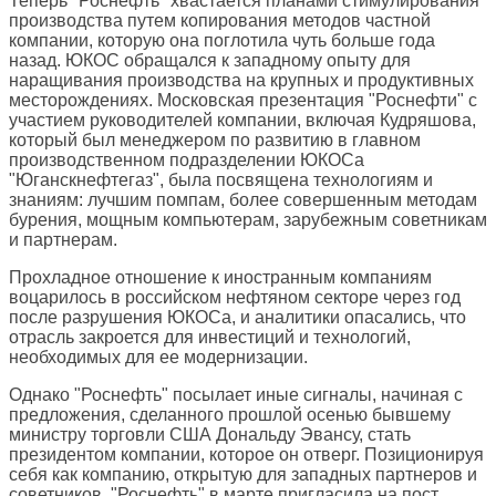
Теперь "Роснефть" хвастается планами стимулирования
производства путем копирования методов частной
компании, которую она поглотила чуть больше года
назад. ЮКОС обращался к западному опыту для
наращивания производства на крупных и продуктивных
месторождениях. Московская презентация "Роснефти" с
участием руководителей компании, включая Кудряшова,
который был менеджером по развитию в главном
производственном подразделении ЮКОСа
"Юганскнефтегаз", была посвящена технологиям и
знаниям: лучшим помпам, более совершенным методам
бурения, мощным компьютерам, зарубежным советникам
и партнерам.
Прохладное отношение к иностранным компаниям
воцарилось в российском нефтяном секторе через год
после разрушения ЮКОСа, и аналитики опасались, что
отрасль закроется для инвестиций и технологий,
необходимых для ее модернизации.
Однако "Роснефть" посылает иные сигналы, начиная с
предложения, сделанного прошлой осенью бывшему
министру торговли США Дональду Эвансу, стать
президентом компании, которое он отверг. Позиционируя
себя как компанию, открытую для западных партнеров и
советников, "Роснефть" в марте пригласила на пост