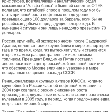
Крис Уифер, возглавляющий аналитический отдел
московского "Альфа-банка" и бывший советник ОПЕК,
полагает, что китайский спрос в прошлом году мог бы
стать причиной роста нефтяных цен до уровня,
превышающего 100 долларов за баррель, если бы не
российская добыча в предыдущие четыре года. В
нынешней ситуации они лишь ненадолго превысили 70
долларов.
Россия, крупнейший экспортер нефти после Саудовской
Аравии, является также крупнейшим в мире экспортером
газа в то время, когда газ вытесняет уголь и становится
вторым самым распространенным ископаемым
топливом. Президент Владимир Путин поставил
энергоносители в центр российской внешней политики,
что обеспечило Москве влияние и уважение в мире,
невиданные со времен распада СССР.
Ренационализация крупных активов ЮКОСа, когда-то
крупнейшей в России частной нефтяной компании, в
2004 году совпала с резким снижением роста
производства; двузначные показатели стали практически
нулевыми в 2005 году, в период, когда предложение едва
покрывало мировой спрос.