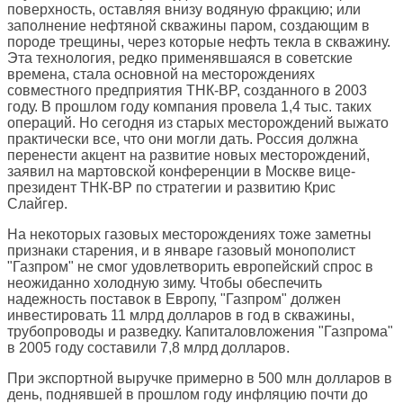
поверхность, оставляя внизу водяную фракцию; или
заполнение нефтяной скважины паром, создающим в
породе трещины, через которые нефть текла в скважину.
Эта технология, редко применявшаяся в советские
времена, стала основной на месторождениях
совместного предприятия ТНК-BP, созданного в 2003
году. В прошлом году компания провела 1,4 тыс. таких
операций. Но сегодня из старых месторождений выжато
практически все, что они могли дать. Россия должна
перенести акцент на развитие новых месторождений,
заявил на мартовской конференции в Москве вице-
президент ТНК-BP по стратегии и развитию Крис
Слайгер.
На некоторых газовых месторождениях тоже заметны
признаки старения, и в январе газовый монополист
"Газпром" не смог удовлетворить европейский спрос в
неожиданно холодную зиму. Чтобы обеспечить
надежность поставок в Европу, "Газпром" должен
инвестировать 11 млрд долларов в год в скважины,
трубопроводы и разведку. Капиталовложения "Газпрома"
в 2005 году составили 7,8 млрд долларов.
При экспортной выручке примерно в 500 млн долларов в
день, поднявшей в прошлом году инфляцию почти до