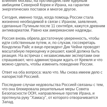
влияния Москвы, на противодействие ядерным
амбициям Северной Кореи и Ирана, на гарантии
энергетических поставок и многое другое.
Сегодня, именно тогда, когда помощь России стала
жизненно необходимой в связи с Ираном, заявления,
сделанные Путиным после 11 сентября, кажутся древним
антиквариатом. Равно как американские надежды.
Россия вновь обрела достаточную уверенность, чтобы
идти собственным путем, и, по слухам, госсекретарь
Кондолиза Райс и вице-президент Дик Чейни проводят
масштабную переоценку и решают, какой должна быть
реакция. На встречах с независимыми экспертами они
спрашивают, чего администрации ждать от Кремля и что
можно сделать, чтобы изменить поведение России.
Ответ на оба вопроса: мало что. Мы снова имеем дело с
напористой Россией.
Последние случаи недовольства Россией связаны с тем,
что она блокировала решительные меры Совета
Безопасности ООН, направленные против Ирана, и
протянула руку "Хамасу", от которого отворачивается
Запад.