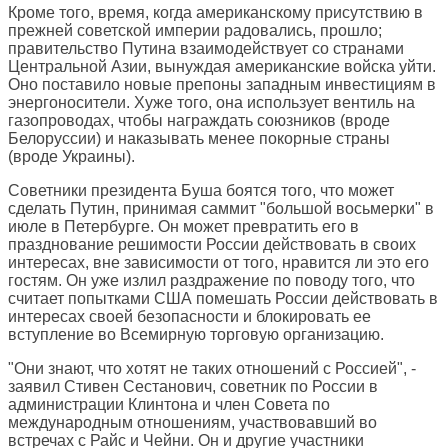
Кроме того, время, когда американскому присутствию в
прежней советской империи радовались, прошло;
правительство Путина взаимодействует со странами
Центральной Азии, вынуждая американские войска уйти.
Оно поставило новые препоны западным инвестициям в
энергоносители. Хуже того, она использует вентиль на
газопроводах, чтобы награждать союзников (вроде
Белоруссии) и наказывать менее покорные страны
(вроде Украины).
Советники президента Буша боятся того, что может
сделать Путин, принимая саммит "большой восьмерки" в
июле в Петербурге. Он может превратить его в
празднование решимости России действовать в своих
интересах, вне зависимости от того, нравится ли это его
гостям. Он уже излил раздражение по поводу того, что
считает попытками США помешать России действовать в
интересах своей безопасности и блокировать ее
вступление во Всемирную торговую организацию.
"Они знают, что хотят не таких отношений с Россией", -
заявил Стивен Сестанович, советник по России в
администрации Клинтона и член Совета по
международным отношениям, участвовавший во
встречах с Райс и Чейни. Он и другие участники