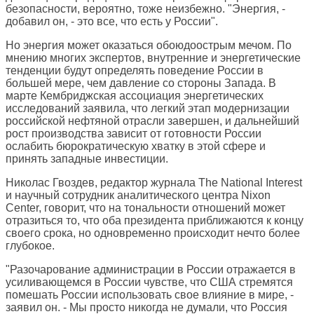
безопасности, вероятно, тоже неизбежно. "Энергия, -
добавил он, - это все, что есть у России".
Но энергия может оказаться обоюдоострым мечом. По
мнению многих экспертов, внутренние и энергетические
тенденции будут определять поведение России в
большей мере, чем давление со стороны Запада. В
марте Кембриджская ассоциация энергетических
исследований заявила, что легкий этап модернизации
российской нефтяной отрасли завершен, и дальнейший
рост производства зависит от готовности России
ослабить бюрократическую хватку в этой сфере и
принять западные инвестиции.
Николас Гвоздев, редактор журнала The National Interest
и научный сотрудник аналитического центра Nixon
Center, говорит, что на тональности отношений может
отразиться то, что оба президента приближаются к концу
своего срока, но одновременно происходит нечто более
глубокое.
"Разочарование администрации в России отражается в
усиливающемся в России чувстве, что США стремятся
помешать России использовать свое влияние в мире, -
заявил он. - Мы просто никогда не думали, что Россия