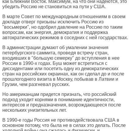
как Ближний Восток. Максимум, на что они надеются, это
убедить Россию не становиться на пути у США.
В марте Совет по международным отношениям в своем
докладе отверг призывы исключить Россию из
"восьмерки", но одобрил давление на Россию по таким
вопросам, как энергия, демократия и поддержка
автократических режимов в соседних с ней государствах.
В администрации думают об умалении значения
петербургского саммита, проведя встречу стран,
входивших в "большую семерку" до вступления в нее
России в 1990-х годах. Буш может встретиться с
диссидентами или посетить одну из демократических
стран на российских окраинах, как он сделал до и после
прошлогоднего визита в Москву, побывав в Латвии и
Грузии, чем разгневал русских.
Но американцам придется признать, что российский
подход уходит корнями в понимание идентичности,
интересов и предназначения, возрождающееся после
нескольких унизительных лет.
В 1990-е годы Россия не противодействовала США в
основном потому, что была не в силах это делать. После
холодной войны она сжалась и физически, и