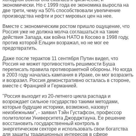
экономически. Но с 1999 года ее экономика выросла на
две трети, чему на 50% способствовали увеличение
производства нефти и рост мировых цен на нее.
Вместе с экономическим ростом пришло ощущение, что
Россия уже не должна молча соглашаться на такие
действия Запада, как война НАТО в Косово в 1998 году,
против которой Ельцин возражал, но не мог ее
предотвратить.
Даже после терактов 11 сентября Путин видел, что
Россия не может противостоять решимости Буша
переписать правила противоракетной обороны. Но когда
в 2003 году началась кампания в Ираке, он мог возразить
и возразил. Россия демонстративно осталась в стороне,
вместе с Францией и Германией.
"Россия выходит из 20-летнего цикла распада и
возрождает сильное государство такими методами,
которые будущие историки, возможно, назовут
неизбежными", - заявил Тэйн Густафсон, профессор
политологии Университета Джорджтауна. Ее решение
восстановить государственный контроль в
энергетическом секторе и использовать свои богатства
для защиты традиционных интересов в сфере