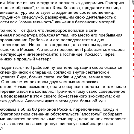
дии. Многие из них между тем полностью доверились Григорию
венным образом", считает Элла Кесаева, представительница
низации, гуру использует страдания ее соотечественниц.
отрудником спецслужб, развернувшим свою деятельность с
ости всю "сомнительность" движения бесланских матерей.
транного. Тот факт, что лжепророк попался в сети
венная прокуратура объясняет тем, что место его пребывания
праздновании Грабовым и его последователями дня
телевидение. Не где-то в подполье, а в главном здании
роспекте в Москве. А о месте проведения Грабовым семинаров
ействующем интернет-сайте: в гостинице "Космос", через
чниках в прошлый четверг.
 надеяться, что Грабовой путем телепортации скоро окажется
 специфической операции, согласно внутрисектантской
усвагия Лира, богиня света, любви и добра, земная экс-
. Она является ректором двух частных московских
дентов. Ночью, возможно, она и совершает полеты - в том числе
 передвигаться на костылях. Причиной тому стало совершенное
 подозревает в этом своего божественного экс-супруга: они
лежа добычи. Адвокаты чуют в этом деле большой куш.
бовым в 50 из 88 регионов России, переполнены. Каждый
и благоприятном стечении обстоятельств "апостолы" собирают
ими являются персональные семинары; цена на них составляет
 быть заплачена за священную числовую комбинацию для
ь?