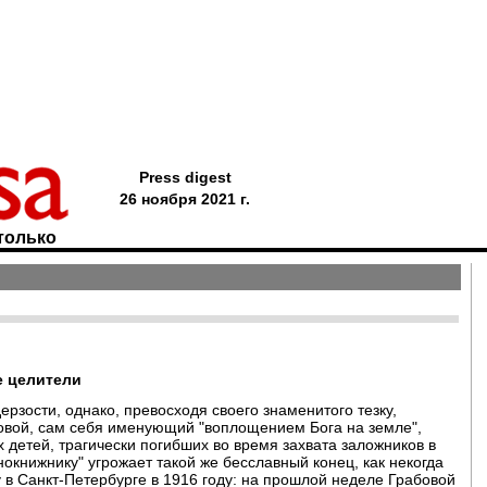
Press digest
26 ноября 2021 г.
только
е целители
дерзости, однако, превосходя своего знаменитого тезку,
бовой, сам себя именующий "воплощением Бога на земле",
 детей, трагически погибших во время захвата заложников в
нокнижнику" угрожает такой же бесславный конец, как некогда
 в Санкт-Петербурге в 1916 году: на прошлой неделе Грабовой