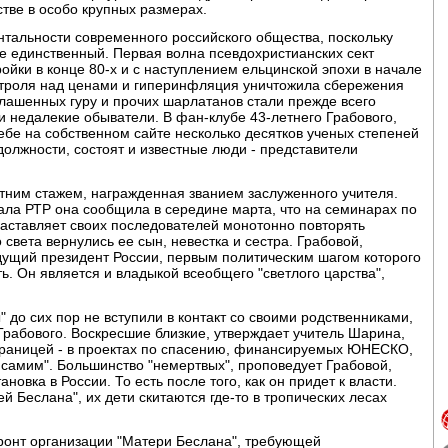
тве в особо крупных размерах.
ентальности современного российского общества, поскольку
не единственный. Первая волна псевдохристианских сект
йки в конце 80-х и с наступлением ельцинской эпохи в начале
онтроля над ценами и гиперинфляция уничтожила сбережения
лашенных гуру и прочих шарлатанов стали прежде всего
 недалекие обыватели. В фан-клубе 43-летнего Грабового,
ебе на собственном сайте несколько десятков ученых степеней
олжности, состоят и известные люди - представители
етним стажем, награжденная званием заслуженного учителя.
ала РТР она сообщила в середине марта, что на семинарах по
заставляет своих последователей монотонно повторять
 света вернулись ее сын, невестка и сестра. Грабовой,
удущий президент России, первым политическим шагом которого
ть. Он является и владыкой всеобщего "светлого царства",
" до сих пор не вступили в контакт со своими родственниками,
рабового. Воскресшие близкие, утверждает учитель Шарина,
 границей - в проектах по спасению, финансируемых ЮНЕСКО,
самим". Большинство "немертвых", проповедует Грабовой,
ановка в России. То есть после того, как он придет к власти.
й Беслана", их дети скитаются где-то в тропических лесах
ронт организации "Матери Беслана", требующей