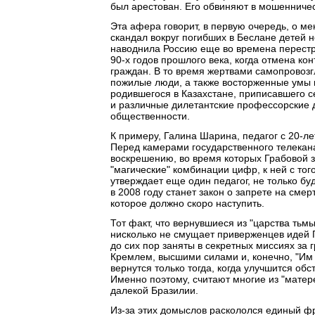
был арестован. Его обвиняют в мошенничес
Эта афера говорит, в первую очередь, о м
скандал вокруг погибших в Беслане детей 
наводнила Россию еще во времена перестро
90-х годов прошлого века, когда отмена к
граждан. В то время жертвами самопровозг
пожилые люди, а также восторженные умы и
родившегося в Казахстане, приписавшего с
и различные дилетантские профессорские д
общественности.
К примеру, Галина Шарина, педагог с 20-л
Перед камерами государственного телекан
воскрешению, во время которых Грабовой 
"магические" комбинации цифр, к ней с того
утверждает еще один педагог, не только б
в 2008 году станет закон о запрете на смер
которое должно скоро наступить.
Тот факт, что вернувшиеся из "царства тьмы
нисколько не смущает приверженцев идей Г
до сих пор заняты в секретных миссиях за
Кремлем, высшими силами и, конечно, "Им 
вернутся только тогда, когда улучшится обст
Именно поэтому, считают многие из "матере
далекой Бразилии.
Из-за этих домыслов раскололся единый ф