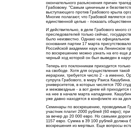
окончательного разъяснения причин траге
Грабовому. "Самым циничным и безответст
выступающего против Грабового крыла орга
Многие полагают, что Грабовой является с
единственной целью - показать общественн
И действительно, в деле Грабового много с
преследователей только сейчас, государст
было неизвестно. Однако на официальном 
основания партии 17 марта присутствовало 
Российской академии наук на Ленинском п
по воскрешению можно узнать на его еще д
черный ход которой он был выведен в нару
Теперь его поклонникам приходится только
на свободе. Хотя для осуществления такой
иерархии, требуется число 2 - а именно, Ор
супруга Грабового, в миру Раиса Кашубина
университетов, в которых числятся 700 сту
и межзвездные - а вот днем ей приходится
на нее в начале марта нападение. Кашубина
уже давно находятся в конфликте из-за де
Семинары по воскрешению, проводимые Гра
участник платит 2000 рублей (60 евро); пр
за вечер до 20 000 евро. Но самыми дорог
1157 евро. Сумма в 39 100 рублей должна
воскрешения из мертвых. Еще вопросы ест