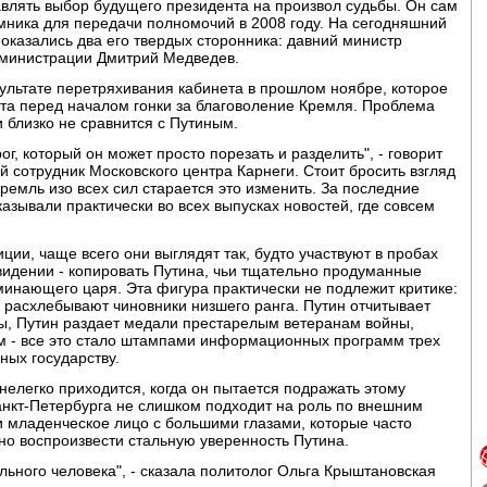
авлять выбор будущего президента на произвол судьбы. Он сам
емника для передачи полномочий в 2008 году. На сегодняшний
а оказались два его твердых сторонника: давний министр
дминистрации Дмитрий Медведев.
ультате перетряхивания кабинета в прошлом ноябре, которое
та перед началом гонки за благоволение Кремля. Проблема
и близко не сравнится с Путиным.
ог, который он может просто порезать и разделить", - говорит
 сотрудник Московского центра Карнеги. Стоит бросить взгляд
Кремль изо всех сил старается это изменить. За последние
азывали практически во всех выпусках новостей, где совсем
ции, чаще всего они выглядят так, будто участвуют в пробах
евидении - копировать Путина, чьи тщательно продуманные
минающего царя. Эта фигура практически не подлежит критике:
у расхлебывают чиновники низшего ранга. Путин отчитывает
ы, Путин раздает медали престарелым ветеранам войны,
ам - все это стало штампами информационных программ трех
ных государству.
елегко приходится, когда он пытается подражать этому
анкт-Петербурга не слишком подходит на роль по внешним
и младенческое лицо с большими глазами, которые часто
но воспроизвести стальную уверенность Путина.
льного человека", - сказала политолог Ольга Крыштановская