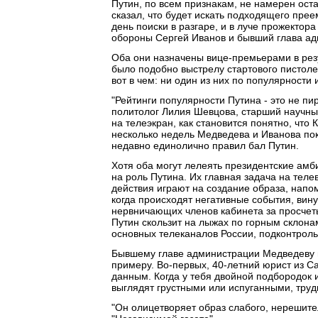
Путин, по всем признакам, не намерен ост
сказал, что будет искать подходящего пре
день поиски в разгаре, и в луче прожектор
обороны Сергей Иванов и бывший глава а
Оба они назначены вице-премьерами в рез
было подобно выстрелу стартового пистоле
вот в чем: ни один из них по популярности 
"Рейтинги популярности Путина - это не пир
политолог Лилия Шевцова, старший научный
на телеэкран, как становится понятно, что 
несколько недель Медведева и Иванова пок
недавно единолично правил бал Путин.
Хотя оба могут лелеять президентские амби
на роль Путина. Их главная задача на тел
действия играют на создание образа, напо
когда происходят негативные события, вин
нервничающих членов кабинета за просчет
Путин скользит на лыжах по горным склон
основных телеканалов России, подконтроль
Бывшему главе администрации Медведеву н
примеру. Во-первых, 40-летний юрист из С
данным. Когда у тебя двойной подбородок 
выглядят грустными или испуганными, труд
"Он олицетворяет образ слабого, нерешите