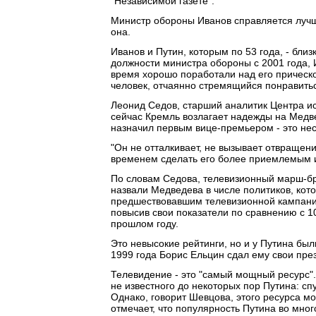
"Независимой газете".
Министр обороны Иванов справляется лучше,
она.
Иванов и Путин, которым по 53 года, - бли
должности министра обороны с 2001 года, 
время хорошо поработали над его прической
человек, отчаянно стремящийся понравитьс
Леонид Седов, старший аналитик Центра и
сейчас Кремль возлагает надежды на Медве
назначил первым вице-премьером - это не
"Он не отталкивает, не вызывает отвращени
временем сделать его более приемлемым и 
По словам Седова, телевизионный марш-бр
назвали Медведева в числе политиков, кот
предшествовавшим телевизионной кампании
повысив свои показатели по сравнению с 
прошлом году.
Это невысокие рейтинги, но и у Путина были
1999 года Борис Ельцин сдал ему свои пре
Телевидение - это "самый мощный ресурс"
не известного до некоторых пор Путина: сп
Однако, говорит Шевцова, этого ресурса м
отмечает, что популярность Путина во мно