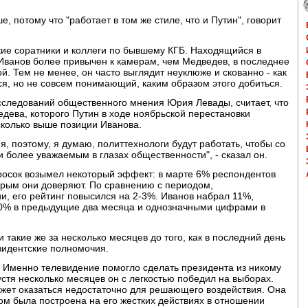
 потому что "работает в том же стиле, что и Путин", говорит
зкие соратники и коллеги по бывшему КГБ. Находящийся в
Иванов более привычен к камерам, чем Медведев, в последнее
. Тем не менее, он часто выглядит неуклюже и скованно - как
я, но не совсем понимающий, каким образом этого добиться.
сследований общественного мнения Юрия Левады, считает, что
дева, которого Путин в ходе ноябрьской перестановки
сколько выше позиции Иванова.
я, поэтому, я думаю, политтехнологи будут работать, чтобы со
более уважаемым в глазах общественности", - сказал он.
осок возымел некоторый эффект: в марте 6% респондентов
орым они доверяют. По сравнению с периодом,
, его рейтинг повысился на 2-3%. Иванов набрал 11%,
10% в предыдущие два месяца и однозначными цифрами в
 такие же за несколько месяцев до того, как в последний день
зидентские полномочия.
. Именно телевидение помогло сделать президента из никому
устя несколько месяцев он с легкостью победил на выборах.
ожет оказаться недостаточно для решающего воздействия. Она
гом была построена на его жестких действиях в отношении