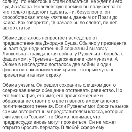
солнцу, что некоторые стали опасаться, не ждет ли его
судьба Икара. Нобелевскую премию он получает за то,
что только предстоит сделать, - и, безусловно, он
способствовал этому клятвами, данным от Праги до
Каира. Как говорится, "в начале было слово", пишет
автор статьи.
Обаме досталось непростое наследство от
предшественника Джорджа Буша. Обычно у президента
бывает один-единственный серьезный вызов: у
Линкольна - гражданская война, у Рузвельта - борьба с
фашизмом, у Трумэна - сдерживание коммунизма. А
Обаме в наследство досталось две войны и один
финансово-экономический кризис, который чуть не
привел капитализм к краху.
Обама уязвим. Он решил сохранить слишком долго
сдерживавшееся обещание отстаивать равенство. Но
его биография, его имя, его происхождение и
образование ставят его вне главного американского
политического течения. Если Рузвельт мог бросить вызов
самым авторитетным представителям класса, которые
считали его "своим", то Обама понимает, что
предрассудки вновь могут проявиться. Он не может
открыто бросить перчатку. В любой сфере ему