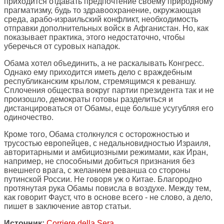
приходится отдавать предпочтение своему природному
прагматизму, будь то здравоохранение, окружающая
среда, арабо-израильский конфликт, необходимость
отправки дополнительных войск в Афганистан. Но, как
показывает практика, этого недостаточно, чтобы
уберечься от суровых нападок.
Обама хотел объединить, а не раскалывать Конгресс.
Однако ему приходится иметь дело с враждебным
республиканским крылом, стремящимся к реваншу.
Сплочения общества вокруг партии президента так и не
произошло, демократы готовы разделиться и
дистанцироваться от Обамы, еще больше усугубляя его
одиночество.
Кроме того, Обама столкнулся с осторожностью и
трусостью европейцев, с недальновидностью Израиля,
авторитарными и амбициозными режимами, как Иран,
например, не способными добиться признания без
внешнего врага, с желанием реванша со стороны
путинской России. Не говоря уж о Китае. Благородно
протянутая рука Обамы повисла в воздухе. Между тем,
как говорит Фауст, что в основе всего - не слово, а дело,
пишет в заключение автор статьи.
Источник:
Corriere della Sera