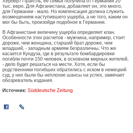
Херберт Прантль, ее семья получила от Германии 20
тыс. евро. Для Афганистана, добавляет он, это много,
для Германии - мало. Но компенсация должна служить
возмещением наступившего ущерба, а не того, каким он
мог бы быть, произойди подобное в Германии.
В Афганистане величину ущерба определяет клан.
Особенности этих расчетов - мужчина, например, стоит
дороже, чем женщина, старший брат дороже, чем
младший, - западным армиям безразличны. Что же
касается Кундуза, где в результате бомбардировки
погибли почти 150 человек, в основном мирных жителей,
- дело будет решаться на месте. Хотя, если бы
родственники погибших обратились с иском в немецкий
суд, у них были бы неплохие шансы на успех, замечает
обозреватель издания.
Источник:
Süddeutsche Zeitung