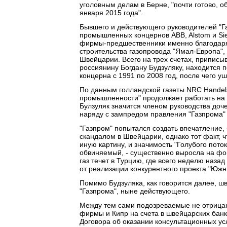
уголовным делам в Берне, "почти готово, 
января 2015 года".
Бывшего и действующего руководителей "Га
промышленных концернов ABB, Alstom и Siem
фирмы-предшественники именно благодаря
строительства газопровода "Ямал-Европа", г
Швейцарии. Всего на трех счетах, припис
россиянину Богдану Будзуляку, находится п
концерна с 1991 по 2008 год, после чего у
По данным голландской газеты NRC Handels
промышленности" продолжает работать на 
Булзуляк значится членом руководства доче
наряду с зампредом правления "Газпрома
"Газпром" попытался создать впечатление,
скандалом в Швейцарии, однако тот факт, 
иную картину, и значимость "Голубого поток
обвиняемый, - существенно выросла на фон
газ течет в Турцию, где всего неделю наза
от реализации конкурентного проекта "Южн
Помимо Будзуляка, как говорится далее, 
"Газпрома", ныне действующего.
Между тем сами подозреваемые не отрицаю
фирмы и Кипр на счета в швейцарских банка
Договора об оказании консультационных ус