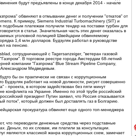
обвинения будут предъявлены в конце декабря 2014 - начале
зпрома" обвиняют в отмывании денег и получении "откатов" от
ens. К примеру, Siemens Industrial Turbomachinery (SIT) и
 подобным платежам получили тендер на поставки турбин для
оворится в статье. Значительная часть этих денег оказалась в
ываемых уголовной полицией Швейцарии обвиняемому
орядка 1,4 млн долларов. Будзуляк работал в руководстве
шел на пенсию.
blad, сотрудничающей с Tagersanzeiger, "ветеран газовой
"Газпром". В торговом реестре города Амстердам 68-летний
рней компании "Газпрома" Blue Stream Pipeline Company,
" Александром Медведевым.
 будто бы он практически не связан с коррупционным
что Будзуляк работает на новой должности, рисует совершенно
а" - проекта, в котором задействован без пяти минут
е конфликта на Украине. Именно по этой трубе российский
д российский президент Путин заявил, что Россия отказывается
ый поток", который должен был доставлять газ в Болгарию.
швейцарская прокуратура обвиняет еще одного топ-менеджера
т, что переводили денежные средства через подставные
х. Деньги, по их словам, им платили за консультации.
луг являются классикой жанра коррупционных схем, замечает