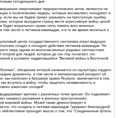
тникам сегодняшнего дня.
вершении смертниками террористических актов, являются не
изации и политические лидеры, которые восхваляют, поощряют и
у, если мы не будем прямо указывать на преступную ошибку
нии, которые вынудили страну вести агрессивную войну ценой
е будет морального права чтить память всех военных,
 том числе и летчиков-камикадзе, и в то же время молиться о
культовый центр государственного синтоизма играл ведущую
понских солдат и поощрял действия летчиков-камикадзе. Но
 всего лишь одним из многочисленных рядовых синтоистских
 опорой для людей, которые до сих пор полагают, что
ежной в условиях надвигавшейся "Великой войны в Восточной
Юсюкан", обозрение которой начинается со скульптуры гордого
едкие документы, в том числе и императорский рескрипт об
и, как написано в брошюре храма Ясукуни, заключается в том,
 как вступить в войну, чтобы защитить независимость и
своих азиатских соседей".
выдерживает критики с различных точек зрения. Он поднимает
ает никакого раскаяния в военных преступлениях,
ой мировой войны. Музей также демонстрирует и
ется, что солдаты и летчики-камикадзе "умирают благородной
 лейтмотивом проходит мысль о том, что "Соединенные Штаты