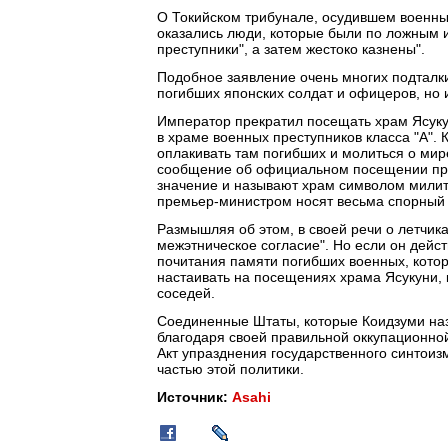
О Токийском трибунале, осудившем военны
оказались люди, которые были по ложным 
преступники", а затем жестоко казнены".
Подобное заявление очень многих подталкив
погибших японских солдат и офицеров, но и
Император прекратил посещать храм Ясукун
в храме военных преступников класса "A". 
оплакивать там погибших и молиться о мир
сообщение об официальном посещении пре
значение и называют храм символом мили
премьер-министром носят весьма спорный 
Размышляя об этом, в своей речи о летчик
межэтническое согласие". Но если он дейст
почитания памяти погибших военных, котор
настаивать на посещениях храма Ясукуни, 
соседей.
Соединенные Штаты, которые Коидзуми наз
благодаря своей правильной оккупационной
Акт упразднения государственного синтои
частью этой политики.
Источник:
Asahi