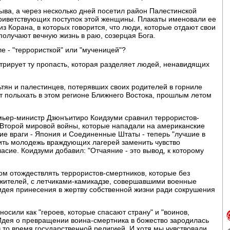
ыва, а через несколько дней посетил район Палестинской
приветствующих поступок этой женщины. Плакаты именовали ее
з Корана, в которых говорится, что люди, которые отдают свои
 получают вечную жизнь в раю, созерцая Бога.
е - "террористкой" или "мученицей"?
трирует ту пропасть, которая разделяет людей, ненавидящих
тян и палестинцев, потерявших своих родителей в горниле
т полыхать в этом регионе Ближнего Востока, прошлым летом
ьер-министр Дзюнъитиро Коидзуми сравнил террористов-
 Второй мировой войны, которые нападали на американские
ие враги - Япония и Соединенные Штаты - теперь "лучшие в
вить молодежь враждующих лагерей заменить чувство
сие. Коидзуми добавил: "Отчаяние - это вывод, к которому
м отождествлять террористов-смертников, которые без
жителей, с летчиками-камикадзе, совершавшими военные
 идея принесения в жертву собственной жизни ради сокрушения
осили как "героев, которые спасают страну" и "воинов,
Идея о превращении воина-смертника в божество зародилась
 то время государственной религией. И хотя мы чувствовали