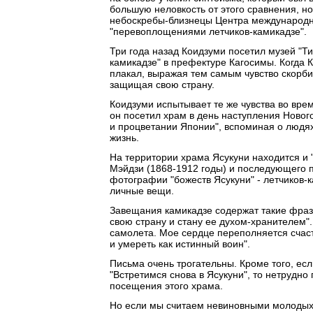
большую неловкость от этого сравнения, н
небоскребы-близнецы Центра международно
"перевоплощениями летчиков-камикадзе".
Три года назад Коидзуми посетил музей "Ти
камикадзе" в префектуре Кагосимы. Когда 
плакал, выражая тем самым чувство скорб
защищая свою страну.
Коидзуми испытывает те же чувства во вре
он посетил храм в день наступления Новог
и процветании Японии", вспоминая о людях
жизнь.
На территории храма Ясукуни находится и 
Мэйдзи (1868-1912 годы) и последующего п
фотографии "божеств Ясукуни" - летчиков-
личные вещи.
Завещания камикадзе содержат такие фразы
свою страну и стану ее духом-хранителем"
самолета. Мое сердце переполняется счаст
и умереть как истинный воин".
Письма очень трогательны. Кроме того, ес
"Встретимся снова в Ясукуни", то нетрудно
посещения этого храма.
Но если мы считаем невиновными молодых 