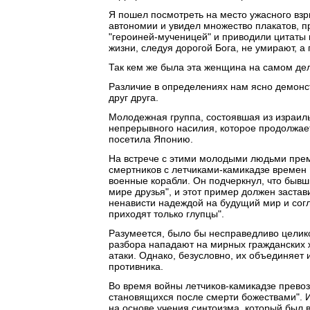
Я пошел посмотреть на место ужасного взр
автономии и увидел множество плакатов, 
"героиней-мученицей" и приводили цитаты и
жизни, следуя дорогой Бога, не умирают, а
Так кем же была эта женщина на самом дел
Различие в определениях нам ясно демонс
друг друга.
Молодежная группа, состоявшая из израиль
непрерывного насилия, которое продолжае
посетила Японию.
На встрече с этими молодыми людьми прем
смертников с летчиками-камикадзе времен
военные корабли. Он подчеркнул, что бывш
мире друзья", и этот пример должен заста
ненависти надеждой на будущий мир и согла
приходят только глупцы".
Разумеется, было бы несправедливо целико
разбора нападают на мирных гражданских 
атаки. Однако, безусловно, их объединяет
противника.
Во время войны летчиков-камикадзе превозн
становящихся после смерти божествами". 
на основе учения синтоизма, который был в