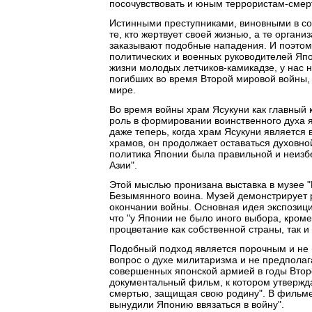
посочувствовать и юным террористам-смер
Истинными преступниками, виновными в со
те, кто жертвует своей жизнью, а те орган
заказывают подобные нападения. И поэтом
политических и военных руководителей Япо
жизни молодых летчиков-камикадзе, у нас н
погибших во время Второй мировой войны, в
мире.
Во время войны храм Ясукуни как главный 
роль в формировании воинственного духа я
даже теперь, когда храм Ясукуни является
храмов, он продолжает оставаться духовной
политика Японии была правильной и неизб
Азии".
Этой мыслью пронизана выставка в музее "
Безымянного воина. Музей демонстрирует р
окончании войны. Основная идея экспозици
что "у Японии не было иного выбора, кроме
процветание как собственной страны, так и 
Подобный подход является порочным и не 
вопрос о духе милитаризма и не предполаг
совершенных японской армией в годы Втор
документальный фильм, к котором утвержда
смертью, защищая свою родину". В фильме
вынудили Японию ввязаться в войну".