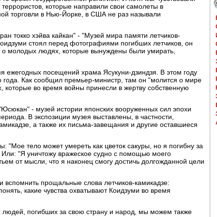
о террористов, которые направили свои самолеты в
й торговли в Нью-Йорке, в США не раз называли
ран токко хэйва кайкан" - "Музей мира памяти летчиков-
Коидзуми стоял перед фотографиями погибших летчиков, он
и о молодых людях, которые вынуждены были умирать,
мя ежегодных посещений храма Ясукуни-дзиндзя. В этом году
о года. Как сообщил премьер-министр, там он "молится о мире
, которые во время войны принесли в жертву собственную
"Юсюкан" - музей истории японских вооруженных сил эпохи
ериода. В экспозиции музея выставлены, в частности,
камикадзе, а также их письма-завещания и другие оставшиеся
: "Мое тело может умереть как цветок сакуры, но я погибну за
. Или: "Я уничтожу вражеское судно с помощью моего
ьем от мысли, что я наконец смогу достичь долгожданной цели
ли вспомнить прощальные слова летчиков-камикадзе:
 понять, какие чувства охватывают Коидзуми во время
людей, погибших за свою страну и народ, мы можем также