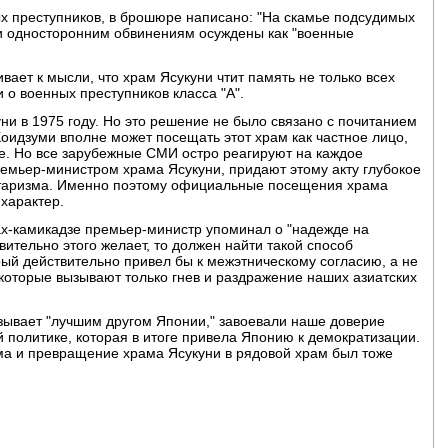
х преступников, в брошюре написано: "На скамье подсудимых
и односторонним обвинениям осуждены как "военные
ает к мысли, что храм Ясукуни чтит память не только всех
 о военных преступников класса "A".
и в 1975 году. Но это решение не было связано с почитанием
Коидзуми вполне может посещать этот храм как частное лицо,
е. Но все зарубежные СМИ остро реагируют на каждое
мьер-министром храма Ясукуни, придают этому акту глубокое
таризма. Именно поэтому официальные посещения храма
характер.
ах-камикадзе премьер-министр упоминал о "надежде на
вительно этого желает, то должен найти такой способ
ый действительно привел бы к межэтническому согласию, а не
которые вызывают только гнев и раздражение наших азиатских
ывает "лучшим другом Японии," завоевали наше доверие
 политике, которая в итоге привела Японию к демократизации.
зма и превращение храма Ясукуни в рядовой храм был тоже