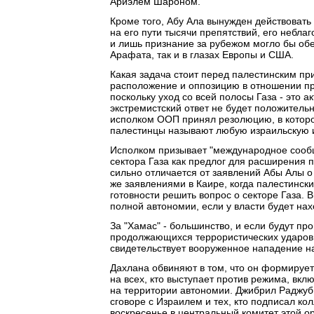
Ариэлем Шароном.
Кроме того, Абу Ала вынужден действовать
на его пути тысячи препятствий, его небл
и лишь признание за рубежом могло бы обе
Арафата, так и в глазах Европы и США.
Какая задача стоит перед палестинским п
расположение и оппозицию в отношении пр
поскольку уход со всей полосы Газа - это
экстремистский ответ не будет положитель
исполком ООП принял резолюцию, в которой
палестинцы называют любую израильскую 
Исполком призывает "международное сообщ
сектора Газа как предлог для расширения 
сильно отличается от заявлений Абы Алы о 
же заявлениями в Каире, когда палестинск
готовности решить вопрос о секторе Газа. 
полной автономии, если у власти будет нах
За "Хамас" - большинство, и если будут пр
продолжающихся террористических ударов п
свидетельствует вооруженное нападение н
Дахлана обвиняют в том, что он формирует
на всех, кто выступает против режима, вк
на территории автономии. Джибрил Раджуб,
сговоре с Израилем и тех, кто подписал ко
воскресенье в центральный комитет этой о