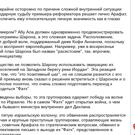
 крайне осторожно по причине сложной внутренней ситуации:
агодарную судьбу премьера-реформатора решает лично Арафат,
спечить ему относительную личную значимость как в глазах
римером? Абу Ала должен одновременно продемонстрировать
ограммы Шарона, а это сложная задача. Расположение,
 акт доброй воли, поддержанный даже Кофи Аннаном, поскольку
но воспринят европейцами. Например, уже в воскресенье
 план Шарона был назван "расистским", так, впрочем,
инициативу.
ество не позволить Шарону использовать эвакуацию из
поселений на Западном берегу реки Иордан". Эта реакция
том, что "это позитивный шаг", но не слишком разнится с его
ий премьер вновь сказал о решении встретиться с Шароном и о
Вполне понятно, что очень сложно подготовить переход к
одиться "Фатх".
оведены выборы, то эта группировка одержит победу на волне
о Израилю. Но в самом "Фатх" идет открытая война, о чем
а бывшего министра внутренних дел Дахлана.
 пятую израильскую колонну, это обвинение распространяется
лючая и крупные преступные группировки, отравляющие жизнь
 советник Арафата по стратегическим вопросам, обвинил в
ллективное письмо о выходе из "Фатх", представленное в
рганизации.