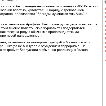
тии, стало беспрецедентным вызовом поколения 40-50-летних.
еблении властью, кумовстве", и наряду с требованием
странно, прославляют "Бригады мучеников Аль-Аксы" и
ния в отношении Арафата. Некоторые руководители пытаются
 этим многие палестинские журналисты подвергаются
цах газет на ряду с обычными пропагандистскими
нно новой направленности.
жно, из желания не повторить судьбу Абу Мазена, своего
а, никогда не выступал с осуждением терроризма. Не
его потребует Берлускони в обмен на реализацию "плана