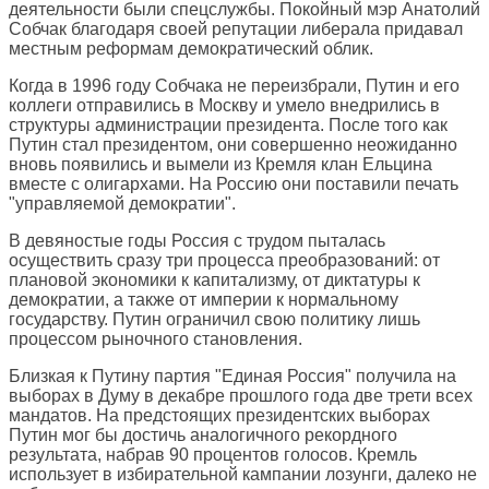
деятельности были спецслужбы. Покойный мэр Анатолий
Собчак благодаря своей репутации либерала придавал
местным реформам демократический облик.
Когда в 1996 году Собчака не переизбрали, Путин и его
коллеги отправились в Москву и умело внедрились в
структуры администрации президента. После того как
Путин стал президентом, они совершенно неожиданно
вновь появились и вымели из Кремля клан Ельцина
вместе с олигархами. На Россию они поставили печать
"управляемой демократии".
В девяностые годы Россия с трудом пыталась
осуществить сразу три процесса преобразований: от
плановой экономики к капитализму, от диктатуры к
демократии, а также от империи к нормальному
государству. Путин ограничил свою политику лишь
процессом рыночного становления.
Близкая к Путину партия "Единая Россия" получила на
выборах в Думу в декабре прошлого года две трети всех
мандатов. На предстоящих президентских выборах
Путин мог бы достичь аналогичного рекордного
результата, набрав 90 процентов голосов. Кремль
использует в избирательной кампании лозунги, далеко не