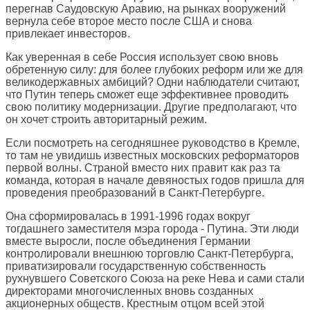
перегнав Саудовскую Аравию, на рынках вооружений
вернула себе второе место после США и снова
привлекает инвесторов.
Как уверенная в себе Россия использует свою вновь
обретенную силу: для более глубоких реформ или же для
великодержавных амбиций? Одни наблюдатели считают,
что Путин теперь сможет еще эффективнее проводить
свою политику модернизации. Другие предполагают, что
он хочет строить авторитарный режим.
Если посмотреть на сегодняшнее руководство в Кремле,
то там не увидишь известных московских реформаторов
первой волны. Страной вместо них правит как раз та
команда, которая в начале девяностых годов пришла для
проведения преобразований в Санкт-Петербурге.
Она сформировалась в 1991-1996 годах вокруг
тогдашнего заместителя мэра города - Путина. Эти люди
вместе выросли, после объединения Германии
контролировали внешнюю торговлю Санкт-Петербурга,
приватизировали государственную собственность
рухнувшего Советского Союза на реке Нева и сами стали
директорами многочисленных вновь созданных
акционерных обществ. Крестным отцом всей этой