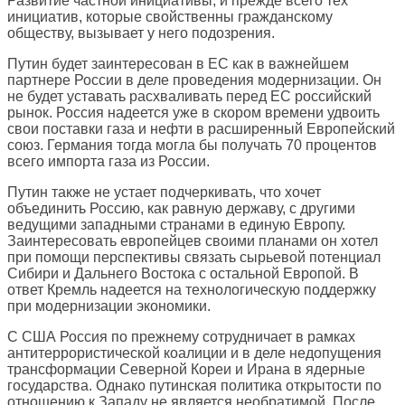
Развитие частной инициативы, и прежде всего тех
инициатив, которые свойственны гражданскому
обществу, вызывает у него подозрения.
Путин будет заинтересован в ЕС как в важнейшем
партнере России в деле проведения модернизации. Он
не будет уставать расхваливать перед ЕС российский
рынок. Россия надеется уже в скором времени удвоить
свои поставки газа и нефти в расширенный Европейский
союз. Германия тогда могла бы получать 70 процентов
всего импорта газа из России.
Путин также не устает подчеркивать, что хочет
объединить Россию, как равную державу, с другими
ведущими западными странами в единую Европу.
Заинтересовать европейцев своими планами он хотел
при помощи перспективы связать сырьевой потенциал
Сибири и Дальнего Востока с остальной Европой. В
ответ Кремль надеется на технологическую поддержку
при модернизации экономики.
С США Россия по прежнему сотрудничает в рамках
антитеррористической коалиции и в деле недопущения
трансформации Северной Кореи и Ирана в ядерные
государства. Однако путинская политика открытости по
отношению к Западу не является необратимой. После