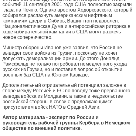
событий 11 сентября 2001 года США полностью закрыли
глаза на Чечню. Однако арестом Ходорковского, который
собирался распахнуть американским нефтяным
компаниям двери в Сибирь, Вашингтон недоволен.
Националистическая Дума и антироссийская риторика в
ходе избирательной кампании в США могут разжечь
новое соперничество.
Министр обороны Иванов уже заявил, что Россия не
выведет свои войска из Грузии, поскольку не хочет
допускать деморализации армии. До этого Дональд
Рамсфельд не только потребовал немедленного ухода
русских из Грузии, но и поставил вопрос об открытии
военных баз США на Южном Кавказе.
Дополнительный отрицательный потенциал заложен в
споре между Россией и ЕС по поводу тоже прерванного
вывода войска из Молдавии, а также в недовольстве
российской стороны в связи с продолжающимся
присутствием войск НАТО в Средней Азии.
Автор материала - эксперт по России и
руководитель рабочей группы Кербера в Немецком
обществе по внешней политике.