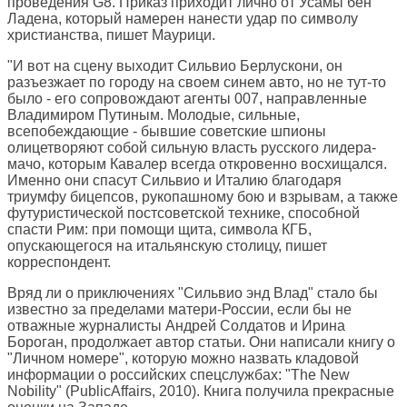
проведения G8. Приказ приходит лично от Усамы бен
Ладена, который намерен нанести удар по символу
христианства, пишет Маурици.
"И вот на сцену выходит Сильвио Берлускони, он
разъезжает по городу на своем синем авто, но не тут-то
было - его сопровождают агенты 007, направленные
Владимиром Путиным. Молодые, сильные,
всепобеждающие - бывшие советские шпионы
олицетворяют собой сильную власть русского лидера-
мачо, которым Кавалер всегда откровенно восхищался.
Именно они спасут Сильвио и Италию благодаря
триумфу бицепсов, рукопашному бою и взрывам, а также
футуристической постсоветской технике, способной
спасти Рим: при помощи щита, символа КГБ,
опускающегося на итальянскую столицу, пишет
корреспондент.
Вряд ли о приключениях "Сильвио энд Влад" стало бы
известно за пределами матери-России, если бы не
отважные журналисты Андрей Солдатов и Ирина
Бороган, продолжает автор статьи. Они написали книгу о
"Личном номере", которую можно назвать кладовой
информации о российских спецслужбах: "The New
Nobility" (PublicAffairs, 2010). Книга получила прекрасные