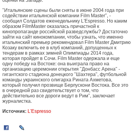
оценки на Западе.
"Итальянские сцены были сняты в июне 2004 года при
содействии итальянской компании Film Master", -
сообщил Солдатов еженедельнику L'Espresso. Но каким
образом FilmMaster оказалась причастной к
кинопропаганде российской разведслужбы? Достаточно
зайти на сайт кинокомпании, чтобы узнать, что именно
итальянский премьер рекомендовал Film Master Дмитрию
Козаку включить ее в клуб компаний, допущенных к
тендерам в рамках зимней Олимпиады 2014 года,
которая пройдет в Сочи. Film Master одержала и еще
одну победу на Востоке: она выиграла право на
организацию церемонии открытия "Донбасс Арена" -
гигантского стадиона донецкого "Шахтера", футбольной
команды украинского олигарха Рината Ахметова,
который получил прозвище Берлускони Востока. Все это
в очередной раз свидетельствует о том, что
действительно все дороги ведут в Рим", заключает
журналистка.
Источник:
L'Espresso