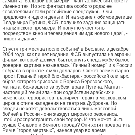
саммита "большой восьмерки". Фантастический сюжет?
Именно так. Но это фантастика особого рода: ее
создателями стали российские спецслужбы. Они
предложили идею и деньги. И на экране любимое детище
Владимира Путина, ФСБ, получило задание защищать
итальянского премьера. И попутно укреплять
посредством кино и телевидения имидж нового царя", -
пишет издание.
Спустя три месяца после событий в Беслане, в декабре
2004 года, как пишет издание, ФСБ выпустила на экраны
фильм, который должен был вернуть спецслужбе былое
доверие: картина называлась "Личный номер" и в России
собрала в прокате 7 млн долларов. Сюжет элементарно
прост. Главный герой блокбастера - российский олигарх,
образ которого срисован с Бориса Березовского,
магната, бежавшего за рубеж, врага Путина. Магнат -
настоящий гений зла - при содействии арабских и
чеченских террористов планирует теракт в московском
цирке в стиле нападения на театр на Дубровке. Но
злодеи не хотят довольствоваться лишь массовой
бойней в России - они жаждут мирового резонанса,
чтобы распространять свой террор. И что может быть
лучше Сильвио и Вечного города? Они хотят превратить
Рим в "город мертвых", нанеся удар во время