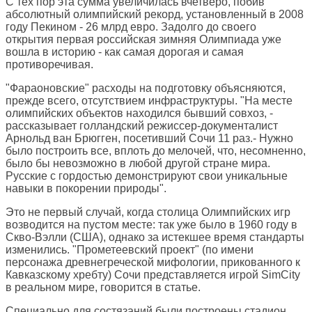
С тех пор эта сумма увеличилась вчетверо, побив
абсолютный олимпийский рекорд, установленный в 2008
году Пекином - 26 млрд евро. Задолго до своего
открытия первая российская зимняя Олимпиада уже
вошла в историю - как самая дорогая и самая
противоречивая.
"Фараоновские" расходы на подготовку объясняются,
прежде всего, отсутствием инфраструктуры. "На месте
олимпийских объектов находился бывший совхоз, -
рассказывает голландский режиссер-документалист
Арнольд ван Брюгген, посетивший Сочи 11 раз.- Нужно
было построить все, вплоть до мелочей, что, несомненно,
было бы невозможно в любой другой стране мира.
Русские с гордостью демонстрируют свои уникальные
навыки в покорении природы".
Это не первый случай, когда столица Олимпийских игр
возводится на пустом месте: так уже было в 1960 году в
Скво-Вэлли (США), однако за истекшее время стандарты
изменились. "Прометеевский проект" (по имени
персонажа древнегреческой мифологии, прикованного к
Кавказскому хребту) Сочи представляется игрой SimCity
в реальном мире, говорится в статье.
Специально для состязаний были построены стадион