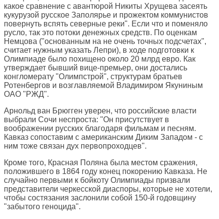
какое сравнение с авантюрой Никиты Хрущева засеять
кукурузой русское Заполярье и прожектом коммунистов
повернуть вспять северные реки". Если что и поменяло
русло, так это потоки денежных средств. По оценкам
Немцова ("основанным на не очень точных подсчетах",
считает нужным указать Лепри), в ходе подготовки к
Олимпиаде было похищено около 20 млрд евро. Как
утверждает бывший вице-премьер, они достались
конгломерату "Олимпстрой", структурам братьев
Ротенбергов и возглавляемой Владимиром Якуниным
ОАО "РЖД".
Арнольд ван Брюгген уверен, что российские власти
выбрали Сочи неспроста: "Он присутствует в
воображении русских благодаря фильмам и песням.
Кавказ сопоставим с американским Диким Западом - с
ним тоже связан дух первопроходцев".
Кроме того, Красная Поляна была местом сражения,
положившего в 1864 году конец покорению Кавказа. Не
случайно первыми к бойкоту Олимпиады призвали
представители черкесской диаспоры, которые не хотели,
чтобы состязания заслонили собой 150-й годовщину
"забытого геноцида".