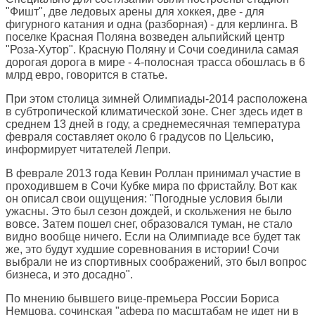
"Фишт", две ледовых арены для хоккея, две - для
фигурного катания и одна (разборная) - для керлинга. В
поселке Красная Поляна возведен альпийский центр
"Роза-Хутор". Красную Поляну и Сочи соединила самая
дорогая дорога в мире - 4-полосная трасса обошлась в 6
млрд евро, говорится в статье.
При этом столица зимней Олимпиады-2014 расположена
в субтропической климатической зоне. Снег здесь идет в
среднем 13 дней в году, а среднемесячная температура
февраля составляет около 6 градусов по Цельсию,
информирует читателей Лепри.
В феврале 2013 года Кевин Роллан принимал участие в
проходившем в Сочи Кубке мира по фристайлу. Вот как
он описал свои ощущения: "Погодные условия были
ужасны. Это был сезон дождей, и скольжения не было
вовсе. Затем пошел снег, образовался туман, не стало
видно вообще ничего. Если на Олимпиаде все будет так
же, это будут худшие соревнования в истории! Сочи
выбрали не из спортивных соображений, это был вопрос
бизнеса, и это досадно".
По мнению бывшего вице-премьера России Бориса
Немцова, сочинская "афера по масштабам не идет ни в