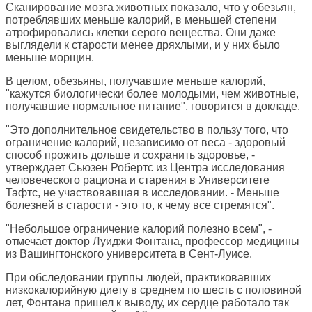
Сканирование мозга животных показало, что у обезьян,
потреблявших меньше калорий, в меньшей степени
атрофировались клетки серого вещества. Они даже
выглядели к старости менее дряхлыми, и у них было
меньше морщин.
В целом, обезьяны, получавшие меньше калорий,
"кажутся биологически более молодыми, чем животные,
получавшие нормальное питание", говорится в докладе.
"Это дополнительное свидетельство в пользу того, что
ограничение калорий, независимо от веса - здоровый
способ прожить дольше и сохранить здоровье, -
утверждает Сьюзен Робертс из Центра исследования
человеческого рациона и старения в Университете
Тафтс, не участвовавшая в исследовании. - Меньше
болезней в старости - это то, к чему все стремятся".
"Небольшое ограничение калорий полезно всем", -
отмечает доктор Луиджи Фонтана, профессор медицины
из Вашингтонского университета в Сент-Луисе.
При обследовании группы людей, практиковавших
низкокалорийную диету в среднем по шесть с половиной
лет, Фонтана пришел к выводу, их сердце работало так