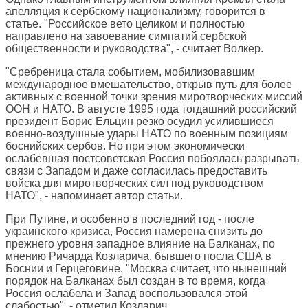
апелляция к сербскому национализму, говорится в
статье. "Российское вето целиком и полностью
направлено на завоевание симпатий сербской
общественности и руководства", - считает Волкер.
"Сребреница стала событием, мобилизовавшим
международное вмешательство, открыв путь для более
активных с военной точки зрения миротворческих миссий
ООН и НАТО. В августе 1995 года тогдашний российский
президент Борис Ельцин резко осудил усилившиеся
военно-воздушные удары НАТО по военным позициям
боснийских сербов. Но при этом экономически
ослабевшая постсоветская Россия побоялась разрывать
связи с Западом и даже согласилась предоставить
войска для миротворческих сил под руководством
НАТО", - напоминает автор статьи.
При Путине, и особенно в последний год - после
украинского кризиса, Россия намерена снизить до
прежнего уровня западное влияние на Балканах, по
мнению Ричарда Козларича, бывшего посла США в
Боснии и Герцеговине. "Москва считает, что нынешний
порядок на Балканах был создан в то время, когда
Россия ослабела и Запад воспользовался этой
слабостью", - отметил Козларич.