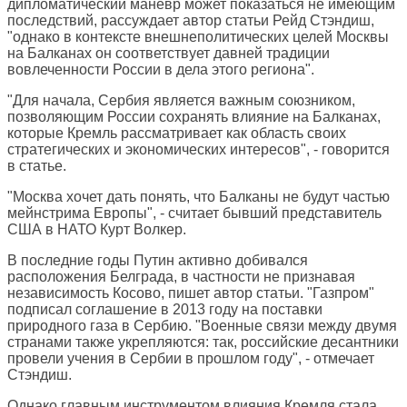
дипломатический маневр может показаться не имеющим
последствий, рассуждает автор статьи Рейд Стэндиш,
"однако в контексте внешнеполитических целей Москвы
на Балканах он соответствует давней традиции
вовлеченности России в дела этого региона".
"Для начала, Сербия является важным союзником,
позволяющим России сохранять влияние на Балканах,
которые Кремль рассматривает как область своих
стратегических и экономических интересов", - говорится
в статье.
"Москва хочет дать понять, что Балканы не будут частью
мейнстрима Европы", - считает бывший представитель
США в НАТО Курт Волкер.
В последние годы Путин активно добивался
расположения Белграда, в частности не признавая
независимость Косово, пишет автор статьи. "Газпром"
подписал соглашение в 2013 году на поставки
природного газа в Сербию. "Военные связи между двумя
странами также укрепляются: так, российские десантники
провели учения в Сербии в прошлом году", - отмечает
Стэндиш.
Однако главным инструментом влияния Кремля стала