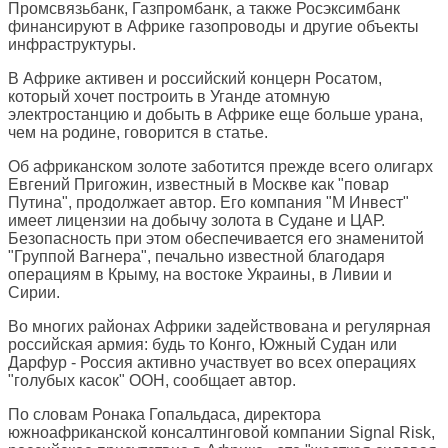
Промсвязьбанк, Газпромбанк, а также Росэксимбанк
финансируют в Африке газопроводы и другие объекты
инфраструктуры.
В Африке активен и российский концерн Росатом,
который хочет построить в Уганде атомную
электростанцию и добыть в Африке еще больше урана,
чем на родине, говорится в статье.
Об африканском золоте заботится прежде всего олигарх
Евгений Пригожин, известный в Москве как "повар
Путина", продолжает автор. Его компания "М Инвест"
имеет лицензии на добычу золота в Судане и ЦАР.
Безопасность при этом обеспечивается его знаменитой
"Группой Вагнера", печально известной благодаря
операциям в Крыму, на востоке Украины, в Ливии и
Сирии.
Во многих районах Африки задействована и регулярная
российская армия: будь то Конго, Южный Судан или
Дарфур - Россия активно участвует во всех операциях
"голубых касок" ООН, сообщает автор.
По словам Ронака Гопальдаса, директора
южноафриканской консалтинговой компании Signal Risk,