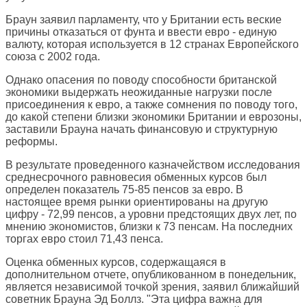
Браун заявил парламенту, что у Британии есть веские
причины отказаться от фунта и ввести евро - единую
валюту, которая используется в 12 странах Европейского
союза с 2002 года.
Однако опасения по поводу способности британской
экономики выдержать неожиданные нагрузки после
присоединения к евро, а также сомнения по поводу того,
до какой степени близки экономики Британии и еврозоны,
заставили Брауна начать финансовую и структурную
реформы.
В результате проведенного казначейством исследования
среднесрочного равновесия обменных курсов был
определен показатель 75-85 пенсов за евро. В
настоящее время рынки ориентированы на другую
цифру - 72,99 пенсов, а уровни предстоящих двух лет, по
мнению экономистов, близки к 73 пенсам. На последних
торгах евро стоил 71,43 пенса.
Оценка обменных курсов, содержащаяся в
дополнительном отчете, опубликованном в понедельник,
является независимой точкой зрения, заявил ближайший
советник Брауна Эд Боллз. "Эта цифра важна для