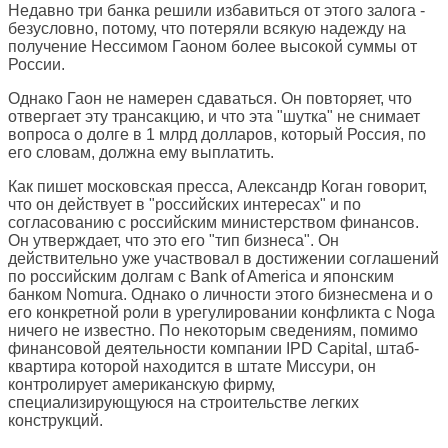
Недавно три банка решили избавиться от этого залога -
безусловно, потому, что потеряли всякую надежду на
получение Нессимом Гаоном более высокой суммы от
России.
Однако Гаон не намерен сдаваться. Он повторяет, что
отвергает эту трансакцию, и что эта "шутка" не снимает
вопроса о долге в 1 млрд долларов, который Россия, по
его словам, должна ему выплатить.
Как пишет московская пресса, Александр Коган говорит,
что он действует в "российских интересах" и по
согласованию с российским министерством финансов.
Он утверждает, что это его "тип бизнеса". Он
действительно уже участвовал в достижении соглашений
по российским долгам с Bank of America и японским
банком Nomura. Однако о личности этого бизнесмена и о
его конкретной роли в урегулировании конфликта с Noga
ничего не известно. По некоторым сведениям, помимо
финансовой деятельности компании IPD Capital, штаб-
квартира которой находится в штате Миссури, он
контролирует американскую фирму,
специализирующуюся на строительстве легких
конструкций.