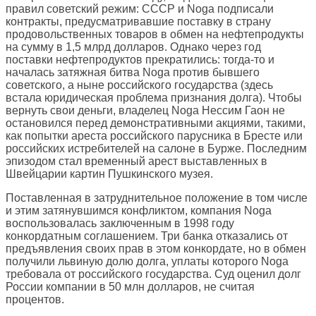
правил советский режим: СССР и Noga подписали
контракты, предусматривавшие поставку в страну
продовольственных товаров в обмен на нефтепродукты
на сумму в 1,5 млрд долларов. Однако через год
поставки нефтепродуктов прекратились: тогда-то и
началась затяжная битва Noga против бывшего
советского, а ныне российского государства (здесь
встала юридическая проблема признания долга). Чтобы
вернуть свои деньги, владелец Noga Нессим Гаон не
остановился перед демонстративными акциями, такими,
как попытки ареста российского парусника в Бресте или
российских истребителей на салоне в Бурже. Последним
эпизодом стал временный арест выставленных в
Швейцарии картин Пушкинского музея.
Поставленная в затруднительное положение в том числе
и этим затянувшимся конфликтом, компания Noga
воспользовалась заключенным в 1998 году
конкордатным соглашением. Три банка отказались от
предъявления своих прав в этом конкордате, но в обмен
получили львиную долю долга, уплаты которого Noga
требовала от российского государства. Суд оценил долг
России компании в 50 млн долларов, не считая
процентов.