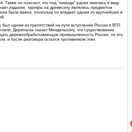
. Также он пояснил, что под "никогда" ранее имелась в виду
инает издание, тарифы на древесину являлись предметом
аски была важна, поскольку он владеет одним из крупнейших в
ий.
 был одним из препятствий на пути вступления России в ВТО.
говли, Дерипаска сказал Мендельсону, что существование
щать деревообрабатывающую промышленность России, но его
ли, и после разговора остался противником этих