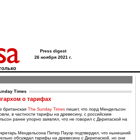
Press digest
26 ноября 2021 г.
только
unday Times
игархом о тарифах
ке британская
The Sunday Times
пишет, что лорд Мендельсон
овли, в частности тарифы на древесину, с российским
сон ранее упорно заявлял, что не говорил с Дерипаской на
екретарь Мендельсона Питер Пауэр подтвердил, что нынешний
тельно обсуждал тарифы на древесину с Дерипаской, но они