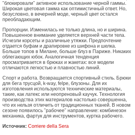
"блокировали" активное использование черной гаммы.
Широкая цветовая гамма как оптимистичный ответ. Но,
безусловно, в вечерней моде, черный цвет остался
преобладающим.
Пропорции. Изменилась не только длина, но и ширина.
Повышенное внимание уделяется верхней части тела.
Исчезли корсеты и различные утяжки. Предпочтение
отдается буфам и драпировке из шифона и шелка.
Больше топов в Милане, больше блуз в Париже. Никаких
облегающих юбок. Аналогичная тенденция
просматривается в брюках и жакетах: все модели
отличаются легкостью и плавностью линий.
Спорт и работа. Возвращается спортивный стиль. Брюки
для бега трусцой, k-way, felpe, блузоны. Для их
изготовления используются технические материалы,
такие, как латекс или неопреновый каучук. Технология
производства этих материалов настолько совершенна,
что их нельзя отличить от традиционных тканей. В новом
сезоне появилось "рабочее" направление: комбинезон
механика, фартук для инструментов, куртка рабочего.
Источник:
Corriere della Sera