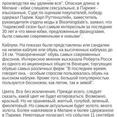
производстве мы удлиним все". Опасная длина: в
Милане - юбки слишком сексуальные, в Париже -
изысканные. Судя по оценкам покупателей, победу
одержал Париж. Карл Руттенштейн, заместитель
руководителя отдела моды в Bloomingdale's, заявил, что
"парижский сезон был самым интересным за последние
30 лет и что мини-юбки, предложенные французами,
были самыми современными и новыми".
Каблуки. На показах были представлены или сандалии
на низком каблуке или обувь на высоченных каблуках до
14 см. "Навороченная" обувь самых современных
фасонов. Интересное мнение высказала Роберта Росси
из одного из акционерных обществ Венеции, торгующих
обувью самых различных фирм: "В последнее время,
говорит она, - особым спросом пользовалась обувь на
высоком каблуке. Кроме того, большой популярностью
пользуются босоножки, как летом, так и зимой".
Цвета. Все без исключения. Прежде всего, следует
сказать, какой цвет не будет котироваться. Возможно,
красный. Но не оранжевый, желтый, голубой, зеленый,
фиолетовый. Но самым актуальным будет золото, много
золота. Более навязчивое в Милане и более сдержанное
в Париже. Некоторые полагают, что события 11 сентября