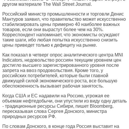
другом материале
The Wall Street Journal
.
Российский министр промышленности и торговли Денис
Мантуров заявил, что правительство может искусственно
стабилизировать цены примерно 40 наиболее важных
товаров, если они вырастут более чем на 30%.
Корреспондент напоминает, что экономисты осуждают
такие шаги, ибо любая попытка искусственно снизить
цены приведет только к дефициту на рынке.
Как показал в четверг опрос аналитического центра MNI
Indicators, недовольство россиян текущим уровнем цен
достигло высшего зарегистрированного уровня после
запрета на ввоз продовольствия. Кроме того, у
российских потребителей, которые были главной
движущей силой экономического роста, все большую
обеспокоенность вызывает рабочая занятость.
Когда США и ЕС надавили на Россию, угрожая ее
объемам нефтедобычи, они упустили из виду одну деталь
- традиционные ресурсы Сибири, пишет
Bloomberg
,
пересказывая слова Сергея Донского, министра
природных ресурсов РФ.
По словам Донского, в конце года Россия выставит на