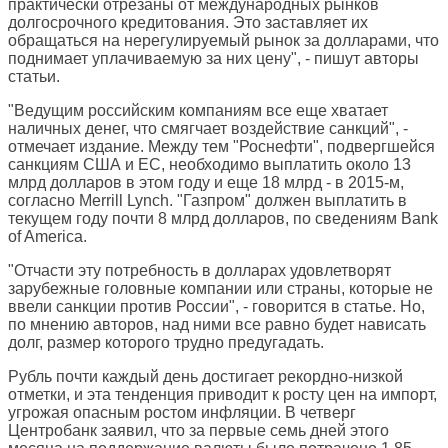
практически отрезаны от международных рынков
долгосрочного кредитования. Это заставляет их
обращаться на нерегулируемый рынок за долларами, что
поднимает уплачиваемую за них цену", - пишут авторы
статьи.
"Ведущим российским компаниям все еще хватает
наличных денег, что смягчает воздействие санкций", -
отмечает издание. Между тем "Роснефти", подвергшейся
санкциям США и ЕС, необходимо выплатить около 13
млрд долларов в этом году и еще 18 млрд - в 2015-м,
согласно Merrill Lynch. "Газпром" должен выплатить в
текущем году почти 8 млрд долларов, по сведениям Bank
of America.
"Отчасти эту потребность в долларах удовлетворят
зарубежные головные компании или страны, которые не
ввели санкции против России", - говорится в статье. Но,
по мнению авторов, над ними все равно будет нависать
долг, размер которого трудно предугадать.
Рубль почти каждый день достигает рекордно-низкой
отметки, и эта тенденция приводит к росту цен на импорт,
угрожая опасным ростом инфляции. В четверг
Центробанк заявил, что за первые семь дней этого