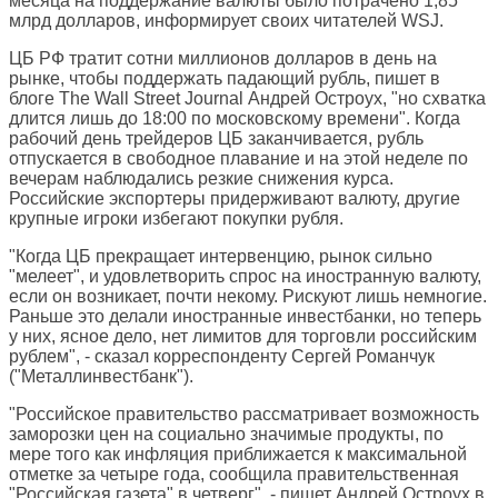
месяца на поддержание валюты было потрачено 1,85
млрд долларов, информирует своих читателей WSJ.
ЦБ РФ тратит сотни миллионов долларов в день на
рынке, чтобы поддержать падающий рубль, пишет в
блоге
The Wall Street Journal
Андрей Остроух, "но схватка
длится лишь до 18:00 по московскому времени". Когда
рабочий день трейдеров ЦБ заканчивается, рубль
отпускается в свободное плавание и на этой неделе по
вечерам наблюдались резкие снижения курса.
Российские экспортеры придерживают валюту, другие
крупные игроки избегают покупки рубля.
"Когда ЦБ прекращает интервенцию, рынок сильно
"мелеет", и удовлетворить спрос на иностранную валюту,
если он возникает, почти некому. Рискуют лишь немногие.
Раньше это делали иностранные инвестбанки, но теперь
у них, ясное дело, нет лимитов для торговли российским
рублем", - сказал корреспонденту Сергей Романчук
("Металлинвестбанк").
"Российское правительство рассматривает возможность
заморозки цен на социально значимые продукты, по
мере того как инфляция приближается к максимальной
отметке за четыре года, сообщила правительственная
"Российская газета" в четверг", - пишет Андрей Остроух в