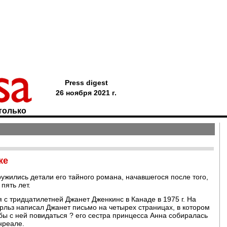
Press digest
26 ноября 2021 г.
только
ке
жились детали его тайного романа, начавшегося после того,
пять лет.
с тридцатилетней Джанет Дженкинс в Канаде в 1975 г. На
льз написал Джанет письмо на четырех страницах, в котором
бы с ней повидаться ? его сестра принцесса Анна собиралась
нреале.