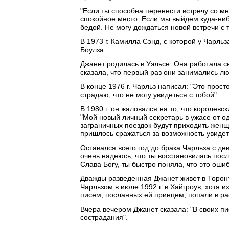
"Если ты способна перенести встречу со мно
спокойное место. Если мы выйдем куда-нибу
бедой. Не могу дождаться новой встречи с 
В 1973 г. Камилла Сэнд, с которой у Чарл
Боулза.
Джанет родилась в Уэльсе. Она работала с
сказала, что первый раз они занимались л
В конце 1976 г. Чарльз написал: "Это прост
страдаю, что не могу увидеться с тобой".
В 1980 г. он жаловался на то, что королев
"Мой новый личный секретарь в ужасе от о
заграничных поездок будут приходить женщ
пришлось сражаться за возможность увидеть
Оставался всего год до брака Чарльза с де
очень надеюсь, что ты восстановилась посл
Слава Богу, ты быстро поняла, что это оши
Дважды разведенная Джанет живет в Торонто
Чарльзом в июле 1992 г. в Хайгроув, хотя 
писем, посланных ей принцем, попали в р
Вчера вечером Джанет сказала: "В своих п
сострадания".