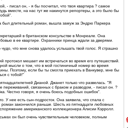
й, - писал он, - я бы посчитал, что твоя квартира ? самое
дь вместе, на нас тут же накинутся репортеры, а это было бы
тобой".
ьза был длительный роман, вышла замуж за Эндрю Паркера
екретаршей в британском консульстве в Монреале. Она
юбовью в ее квартире. Охранники принца ждали за дверями.
о чудо, что мне снова удалось услышать твой голос. Я страшно
ский протокол мешает им встречаться во время его путешествий.
дной мысли о том, что в мой гостиничный номер во время
ины. Поэтому, если бы ты смогла приехать в Ванкувер, мне бы
ся с тобой!"
вятнадцатилетней Дианой. Джанет только что развелась. "Я
е переживаний, связанных с браком и разводом, - писал он. ?
бка. Честно говоря, я очень боюсь подобных ошибок".
. У нее есть сын-подросток. Она заявила, что спала с
их роман закончился раньше. Шесть из пятнадцати любовных
аспоряжение американского коллекционера Алисии Кэрролл.
исьмах он был очень чувствительным человеком, полным