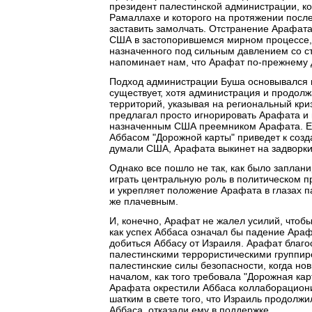
президент палестинской администрации, ко
Рамаллахе и которого на протяжении посл
заставить замолчать. Отстранение Арафат
США в застопорившемся мирном процессе,
назначенного под сильным давлением со с
напоминает нам, что Арафат по-прежнему д
Подход администрации Буша основывался на
существует, хотя администрация и продолж
территорий, указывая на региональный криз
предлагал просто игнорировать Арафата и 
назначенным США преемником Арафата. Ес
Аббасом "Дорожной карты" приведет к созд
думали США, Арафата выкинет на задворки
Однако все пошло не так, как было заплан
играть центральную роль в политическом п
и укрепляет положение Арафата в глазах п
же плачевным.
И, конечно, Арафат не жалел усилий, чтобы
как успех Аббаса означал бы падение Араф
добиться Аббасу от Израиля. Арафат благо
палестинскими террористическими группиро
палестинские силы безопасности, когда но
началом, как того требовала "Дорожная кар
Арафата окрестили Аббаса коллаборациони
шатким в свете того, что Израиль продолж
Аббаса, отказали ему в поддержке.