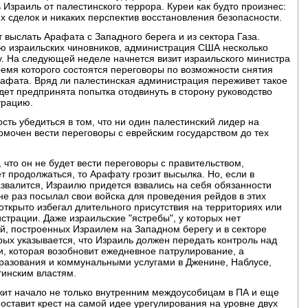
Израиль от палестинского террора. Куреи как будто произнес:
х сделок и никаких перспектив восстановления безопасности.
выслать Арафата с Западного берега и из сектора Газа.
ю израильских чиновников, администрация США несколько
у. На следующей неделе начнется визит израильского министра
емя которого состоятся переговоры по возможности снятия
афата. Вряд ли палестинская администрация переживет такое
дет предпринята попытка отодвинуть в сторону руководство
трацию.
сть убедиться в том, что ни один палестинский лидер на
номочен вести переговоры с еврейским государством до тех
 что он не будет вести переговоры с правительством,
т продолжаться, то Арафату грозит высылка. Но, если в
звалится, Израилю придется взвались на себя обязанности
 не раз посылал свои войска для проведения рейдов в этих
ткрыто избегал длительного присутствия на территориях или
трации. Даже израильские "ястребы", у которых нет
й, построенных Израилем на Западном берегу и в секторе
рых указывается, что Израиль должен передать контроль над
, которая возобновит ежедневное патрулирование, а
разования и коммунальными услугами в Дженине, Наблусе,
тинским властям.
ит начало не только внутренним междоусобицам в ПА и еще
оставит крест на самой идее урегулирования на уровне двух