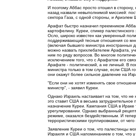
И поэтому Аббас просто отошел в сторону, 
назад назвали невыполнимой миссией: пос
сектора Газа, с одной стороны, и Ариэлем
Арафат быстро назначил преемником Аббас
картофелину. Куреи, спикер палестинского
Осло, широко известен как умеренный пол
поддерживающий тесные отношения со мно
(включая бывшего министра иностранных д
можно назвать прихлебателем Арафата, учи
ним по ряду вопросов. Во многом политиче
исключением того, что с Арафатом его св
Арафате - политический, а не личный. В по
министра только в том случае, если США г
они окажут более сильное давление на Из
"Если они не хотят изменять свое отношени
министр", - заявил Куреи.
Однако Израиль настаивает на том, что не
это ставит США в весьма затруднительное 
назначение Куреи. Кампания США в Ираке т
урегулировании. Однако выбранный рецепт
режиме, оказался бездейственным. И тепер
террористическими группировками, от чего
Заявление Куреи о том, что палестинцы мог
Израиля и США напоминанием о том, что у 