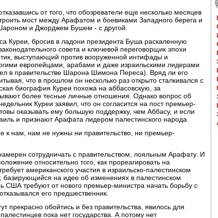
отказавшись от того, что обозреватели еще несколько месяцев
троить мост между Арафатом и боевиками Западного берега и
 Шароном и Джорджем Бушем - с другой.
а Куреи, бросив в ладони президента Буша раскаленную
 законодательного совета и ключевой переговорщик эпохи
итик, выступающий против вооруженной интифады и
гими европейцами, арабами и даже израильскими лидерами
ел в правительстве Шарона Шимона Переса). Вряд ли его
тывая, что в прошлом он несколько раз открыто сталкивался с
ская биография Куреи похожа на аббасовскую, за
язывают более тесные личные отношения. Однако вопрос об
недельник Куреи заявил, что он согласится на пост премьер-
отовы оказывать ему большую поддержку, чем Аббасу, и если
раиль и признают Арафата лидером палестинского народа.
е к нам, нам не нужны ни правительство, ни премьер-
 намерен сотрудничать с правительством, лояльным Арафату. И
положение относительно того, как прореагировать на
ребует американского участия в израильско-палестинском
, базирующийся на идее об изменениях в палестинском
ь США требуют от нового премьер-министра начать борьбу с
 отказывался его предшественник.
ут прекрасно обойтись и без правительства, явилось для
палестинцев пока нет государства. А потому нет