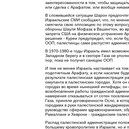
заинтересованности в том, чтобы защищать 
или сделка с Арафатом, или вообще никаки
В сложившейся ситуации Шарон предпочтет 
Израильские СМИ сообщают, что, по мнени
смягчила свою оппозицию по этому вопрос
обороны Шауля Мофаза в Вашингтон, во вр
запрета США на физическое устранение Ар
решение - Куреи предупредил, что, если бу
ООП, палестинцы сами распустят админис
В 1970-1980-е годы Израиль имел возможно
Западном берегу и в секторе Газа не упол
пор, пока не получит санкцию ООП.
И тем не менее Израиль настаивает на том,
подотчетным Арафату, а если насилие буде
результате палестинская администрация ра
оккупанта в палестинских городах. Хотя он
городах во время нынешней интифады, он о
возобновления работы гражданской админис
намерения отказываться от сотен поселени
Газа, приняли договоренности Осло, в кото
городами в руки палестинской жандармерии
руководство сферами здравоохранения, об
Рамаллахе и Хевроне - гражданским палес
Распад палестинской администрации полож
большему кровопролитию в Израиле, но и п