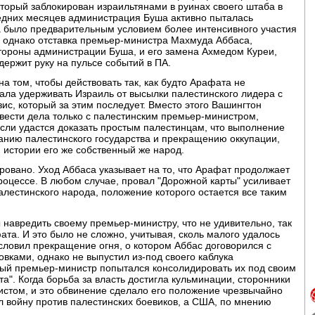
торый заблокирован израильтянами в руинах своего штаба в
едних месяцев администрация Буша активно пыталась
а было предварительным условием более интенсивного участия
 однако отставка премьер-министра Махмуда Аббаса,
тороны администрации Буша, и его замена Ахмедом Куреи,
ержит руку на пульсе событий в ПА.
 том, чтобы действовать так, как будто Арафата не
ала удерживать Израиль от высылки палестинского лидера с
ис, который за этим последует. Вместо этого Вашингтон
вести дела только с палестинским премьер-министром,
ли удастся доказать простым палестинцам, что выполнение
анию палестинского государства и прекращению оккупации,
 истории его же собственный же народ.
ировано. Уход Аббаса указывает на то, что Арафат продолжает
роцессе. В любом случае, провал "Дорожной карты" усиливает
алестинского народа, положение которого остается все таким
 навредить своему премьер-министру, что не удивительно, так
ата. И это было не сложно, учитывая, сколь малого удалось
словил прекращение огня, о котором Аббас договорился с
вками, однако не выпустил из-под своего каблука
вый премьер-министр попытался консолидировать их под своим
та". Когда борьба за власть достигла кульминации, сторонники
стом, и это обвинение сделало его положение чрезвычайно
ил войну против палестинских боевиков, а США, по мнению