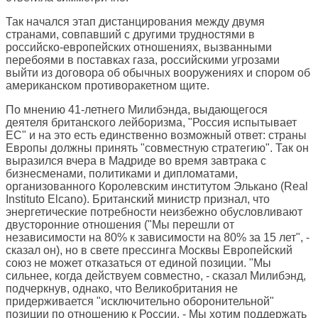
Так начался этап дистанцирования между двумя
странами, совпавший с другими трудностями в
российско-европейских отношениях, вызванными
перебоями в поставках газа, российскими угрозами
выйти из договора об обычных вооружениях и спором об
американском противоракетном щите.
По мнению 41-летнего Милибэнда, выдающегося
деятеля британского лейборизма, "Россия испытывает
ЕС" и на это есть единственно возможный ответ: страны
Европы должны принять "совместную стратегию". Так он
выразился вчера в Мадриде во время завтрака с
бизнесменами, политиками и дипломатами,
организованного Королевским институтом Элькано (Real
Instituto Elcano). Британский министр признал, что
энергетические потребности неизбежно обусловливают
двусторонние отношения ("Мы перешли от
независимости на 80% к зависимости на 80% за 15 лет", -
сказал он), но в свете прессинга Москвы Европейский
союз не может отказаться от единой позиции. "Мы
сильнее, когда действуем совместно, - сказал Милибэнд,
подчеркнув, однако, что Великобритания не
придерживается "исключительно оборонительной"
позиции по отношению к России. - Мы хотим поддержать