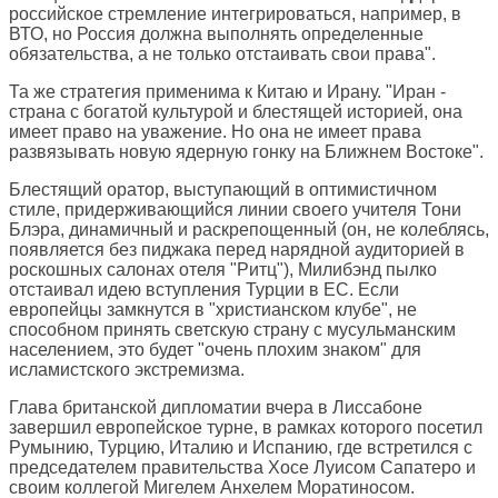
российское стремление интегрироваться, например, в
ВТО, но Россия должна выполнять определенные
обязательства, а не только отстаивать свои права".
Та же стратегия применима к Китаю и Ирану. "Иран -
страна с богатой культурой и блестящей историей, она
имеет право на уважение. Но она не имеет права
развязывать новую ядерную гонку на Ближнем Востоке".
Блестящий оратор, выступающий в оптимистичном
стиле, придерживающийся линии своего учителя Тони
Блэра, динамичный и раскрепощенный (он, не колеблясь,
появляется без пиджака перед нарядной аудиторией в
роскошных салонах отеля "Ритц"), Милибэнд пылко
отстаивал идею вступления Турции в ЕС. Если
европейцы замкнутся в "христианском клубе", не
способном принять светскую страну с мусульманским
населением, это будет "очень плохим знаком" для
исламистского экстремизма.
Глава британской дипломатии вчера в Лиссабоне
завершил европейское турне, в рамках которого посетил
Румынию, Турцию, Италию и Испанию, где встретился с
председателем правительства Хосе Луисом Сапатеро и
своим коллегой Мигелем Анхелем Моратиносом.