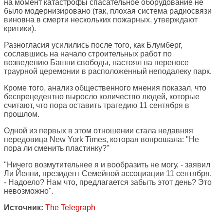
на момент катастрофы спасательное оборудование не
было модернизировано (так, плохая система радиосвязи
виновна в смерти нескольких пожарных, утверждают
критики).
Разногласия усилились после того, как Блумберг,
сославшись на начало строительных работ по
возведению Башни свободы, настоял на переносе
траурной церемонии в расположенный неподалеку парк.
Кроме того, анализ общественного мнения показал, что
беспрецедентно выросло количество людей, которые
считают, что пора оставить трагедию 11 сентября в
прошлом.
Одной из первых в этом отношении стала недавняя
передовица New York Times, которая вопрошала: "Не
пора ли сменить пластинку?"
"Ничего возмутительнее я и вообразить не могу, - заявил
Ли Йелпи, президент Семейной ассоциации 11 сентября.
- Надоело? Нам что, предлагается забыть этот день? Это
невозможно".
Источник:
The Telegraph