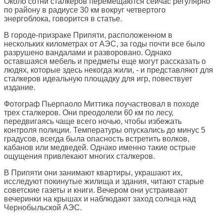
Около сотни сталкеров перемещаются сейчас регулярно
по району в радиусе 30 км вокруг четвертого
энергоблока, говорится в статье.
В городе-призраке Припяти, расположенном в
нескольких километрах от АЭС, за годы почти все было
разрушено вандалами и разворовано. Однако
оставшаяся мебель и предметы еще могут рассказать о
людях, которые здесь некогда жили, - и представляют для
сталкеров идеальную площадку для игр, повествует
издание.
Фотограф Пьерпаоло Миттика поучаствовал в походе
трех сталкеров. Они преодолели 60 км по лесу,
передвигаясь чаще всего ночью, чтобы избежать
контроля полиции. Температуры опускались до минус 5
градусов, всегда была опасность встретить волков,
кабанов или медведей. Однако именно такие острые
ощущения привлекают многих сталкеров.
В Припяти они занимают квартиры, украшают их,
исследуют покинутые жилища и здания, читают старые
советские газеты и книги. Вечером они устраивают
вечеринки на крышах и наблюдают заход солнца над
Чернобыльской АЭС.