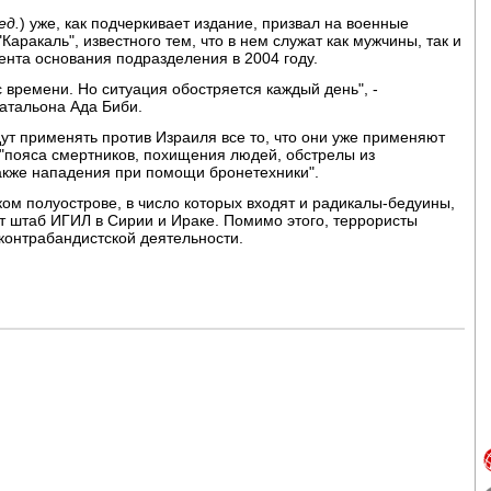
ед.
) уже, как подчеркивает издание, призвал на военные
аракаль", известного тем, что в нем служат как мужчины, так и
нта основания подразделения в 2004 году.
с времени. Но ситуация обостряется каждый день", -
атальона Ада Биби.
т применять против Израиля все то, что они уже применяют
о "пояса смертников, похищения людей, обстрелы из
акже нападения при помощи бронетехники".
ком полуострове, в число которых входят и радикалы-бедуины,
 штаб ИГИЛ в Сирии и Ираке. Помимо этого, террористы
 контрабандистской деятельности.