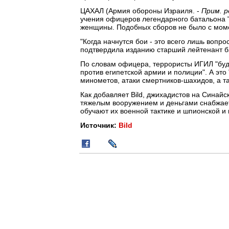
ЦАХАЛ (Армия обороны Израиля. -
Прим. р
учения офицеров легендарного батальона "К
женщины. Подобных сборов не было с моме
"Когда начнутся бои - это всего лишь вопро
подтвердила изданию старший лейтенант б
По словам офицера, террористы ИГИЛ "буду
против египетской армии и полиции". А эт
минометов, атаки смертников-шахидов, а т
Как добавляет Bild, джихадистов на Синайс
тяжелым вооружением и деньгами снабжает
обучают их военной тактике и шпионской и
Источник:
Bild