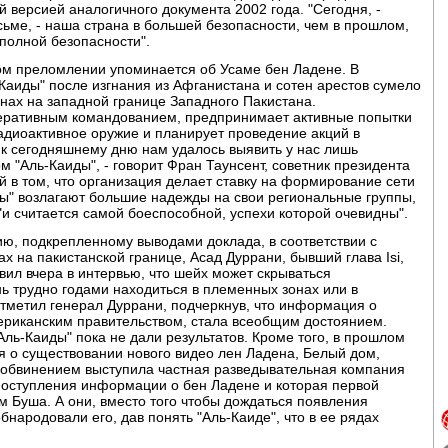
 версией аналогичного документа 2002 года. "Сегодня, -
ьме, - наша страна в большей безопасности, чем в прошлом,
 полной безопасности".
ном преломлении упоминается об Усаме бен Ладене. В
-Каиды" после изгнания из Афганистана и сотен арестов сумело
нах на западной границе Западного Пакистана.
еративным командованием, предпринимает активные попытки
адиоактивное оружие и планирует проведение акций в
 к сегодняшнему дню нам удалось выявить у нас лишь
м "Аль-Каиды", - говорит Фран Таунсент, советник президента
й в том, что организация делает ставку на формирование сети
иды" возлагают большие надежды на свои региональные группы,
 "и считается самой боеспособной, успехи которой очевидны".
ю, подкрепленному выводами доклада, в соответствии с
х на пакистанской границе, Асад Дуррани, бывший глава Isi,
ил вчера в интервью, что шейх может скрываться
нь трудно годами находиться в племенных зонах или в
 отметил генерал Дуррани, подчеркнув, что информация о
ериканским правительством, стала всеобщим достоянием.
ль-Каиды" пока не дали результатов. Кроме того, в прошлом
я о существовании нового видео лен Ладена, Белый дом,
м обвинением выступила частная разведывательная компания
 поступления информации о бен Ладене и которая первой
м Буша. А они, вместо того чтобы дождаться появления
народовали его, дав понять "Аль-Каиде", что в ее рядах