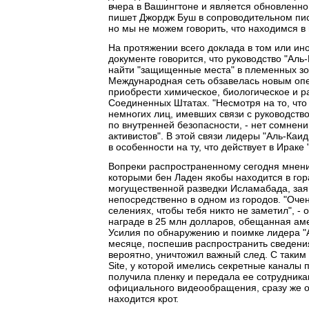
вчера в Вашингтоне и является обновленной
пишет Джордж Буш в сопроводительном пис
но мы не можем говорить, что находимся в
На протяжении всего доклада в том или и
документе говорится, что руководство "Аль
найти "защищенные места" в племенных зо
Международная сеть обзавелась новым оп
приобрести химическое, биологическое и р
Соединенных Штатах. "Несмотря на то, что
немногих лиц, имевших связи с руководство
по внутренней безопасности, - нет сомнени
активистов". В этой связи лидеры "Аль-Ка
в особенности на ту, что действует в Ираке
Вопреки распространенному сегодня мнени
которыми бен Ладен якобы находится в гора
могущественной разведки Исламабада, заяв
непосредственно в одном из городов. "Оче
селениях, чтобы тебя никто не заметил", -
награде в 25 млн долларов, обещанная ам
Усилия по обнаружению и поимке лидера "А
месяце, поспешив распространить сведени
вероятно, уничтожил важный след. С таки
Site, у которой имелись секретные каналы
получила пленку и передала ее сотрудника
официального видеообращения, сразу же об
находится крот.