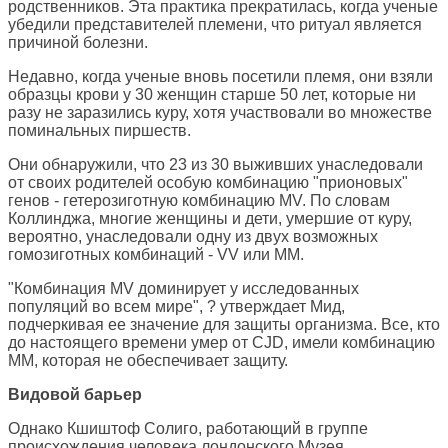
родственников. Эта практика прекратилась, когда ученые
убедили представителей племени, что ритуал является
причиной болезни.
Недавно, когда ученые вновь посетили племя, они взяли
образцы крови у 30 женщин старше 50 лет, которые ни
разу не заразились куру, хотя участвовали во множестве
поминальных пиршеств.
Они обнаружили, что 23 из 30 выживших унаследовали
от своих родителей особую комбинацию "прионовых"
генов - гетерозиготную комбинацию MV. По словам
Коллинджа, многие женщины и дети, умершие от куру,
вероятно, унаследовали одну из двух возможных
гомозиготных комбинаций - VV или MM.
"Комбинация MV доминирует у исследованных
популяций во всем мире", ? утверждает Мид,
подчеркивая ее значение для защиты организма. Все, кто
до настоящего времени умер от CJD, имели комбинацию
MM, которая не обеспечивает защиту.
Видовой барьер
Однако Кшиштоф Солиго, работающий в группе
происхождения человека лондонского Музея