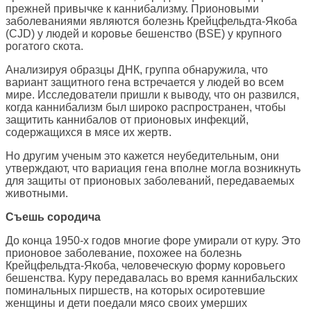
прежней привычке к каннибализму. Прионовыми
заболеваниями являются болезнь Крейцфельдта-Якоба
(CJD) у людей и коровье бешенство (BSE) у крупного
рогатого скота.
Анализируя образцы ДНК, группа обнаружила, что
вариант защитного гена встречается у людей во всем
мире. Исследователи пришли к выводу, что он развился,
когда каннибализм был широко распространен, чтобы
защитить каннибалов от прионовых инфекций,
содержащихся в мясе их жертв.
Но другим ученым это кажется неубедительным, они
утверждают, что вариация гена вполне могла возникнуть
для защиты от прионовых заболеваний, передаваемых
животными.
Съешь сородича
До конца 1950-х годов многие форе умирали от куру. Это
прионовое заболевание, похожее на болезнь
Крейцфельдта-Якоба, человеческую форму коровьего
бешенства. Куру передавалась во время каннибальских
поминальных пиршеств, на которых осиротевшие
женщины и дети поедали мясо своих умерших