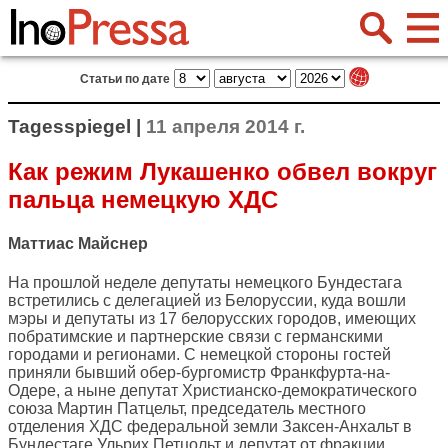
Статьи по дате
Tagesspiegel |
11 апреля 2014 г.
Как режим Лукашенко обвел вокруг
пальца немецкую ХДС
Маттиас Майснер
На прошлой неделе депутаты немецкого Бундестага
встретились с делегацией из Белоруссии, куда вошли
мэры и депутаты из 17 белорусских городов, имеющих
побратимские и партнерские связи с германскими
городами и регионами. С немецкой стороны гостей
приняли бывший обер-бургомистр Франкфурта-на-
Одере, а ныне депутат Христианско-демократического
союза Мартин Патцельт, председатель местного
отделения ХДС федеральной земли Заксен-Анхальт в
Бундестаге Ульрих Петцольт и депутат от фракции