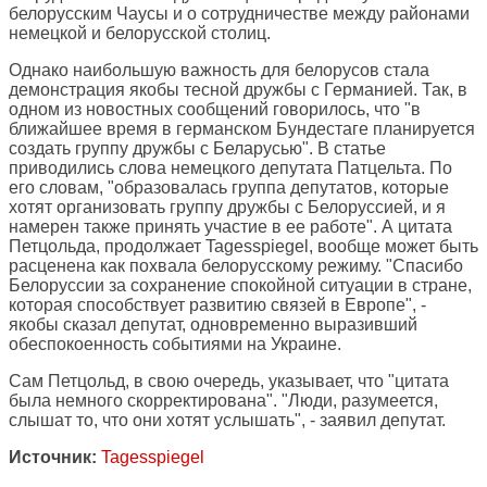
белорусским Чаусы и о сотрудничестве между районами
немецкой и белорусской столиц.
Однако наибольшую важность для белорусов стала
демонстрация якобы тесной дружбы с Германией. Так, в
одном из новостных сообщений говорилось, что "в
ближайшее время в германском Бундестаге планируется
создать группу дружбы с Беларусью". В статье
приводились слова немецкого депутата Патцельта. По
его словам, "образовалась группа депутатов, которые
хотят организовать группу дружбы с Белоруссией, и я
намерен также принять участие в ее работе". А цитата
Петцольда, продолжает Tagesspiegel, вообще может быть
расценена как похвала белорусскому режиму. "Спасибо
Белоруссии за сохранение спокойной ситуации в стране,
которая способствует развитию связей в Европе", -
якобы сказал депутат, одновременно выразивший
обеспокоенность событиями на Украине.
Сам Петцольд, в свою очередь, указывает, что "цитата
была немного скорректирована". "Люди, разумеется,
слышат то, что они хотят услышать", - заявил депутат.
Источник:
Tagesspiegel