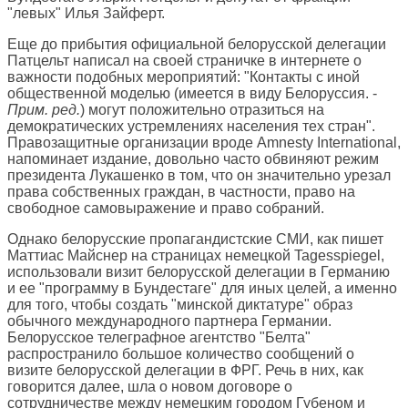
"левых" Илья Зайферт.
Еще до прибытия официальной белорусской делегации
Патцельт написал на своей страничке в интернете о
важности подобных мероприятий: "Контакты с иной
общественной моделью (имеется в виду Белоруссия. -
Прим. ред.
) могут положительно отразиться на
демократических устремлениях населения тех стран".
Правозащитные организации вроде Amnesty International,
напоминает издание, довольно часто обвиняют режим
президента Лукашенко в том, что он значительно урезал
права собственных граждан, в частности, право на
свободное самовыражение и право собраний.
Однако белорусские пропагандистские СМИ, как пишет
Маттиас Майснер на страницах немецкой
Tagesspiegel
,
использовали визит белорусской делегации в Германию
и ее "программу в Бундестаге" для иных целей, а именно
для того, чтобы создать "минской диктатуре" образ
обычного международного партнера Германии.
Белорусское телеграфное агентство "Белта"
распространило большое количество сообщений о
визите белорусской делегации в ФРГ. Речь в них, как
говорится далее, шла о новом договоре о
сотрудничестве между немецким городом Губеном и