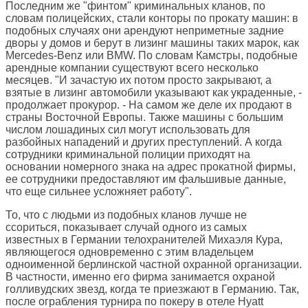
Последним же "финтом" криминальных кланов, по
словам полицейских, стали конторы по прокату машин: в
подобных случаях они арендуют неприметные задние
дворы у домов и берут в лизинг машины таких марок, как
Mercedes-Benz или BMW. По словам Камстры, подобные
арендные компании существуют всего несколько
месяцев. "И зачастую их потом просто закрывают, а
взятые в лизинг автомобили указывают как украденные, -
продолжает прокурор. - На самом же деле их продают в
страны Восточной Европы. Также машины с большим
числом лошадиных сил могут использовать для
разбойных нападений и других преступлений. А когда
сотрудники криминальной полиции приходят на
основании номерного знака на адрес прокатной фирмы,
ее сотрудники предоставляют им фальшивые данные,
что еще сильнее усложняет работу".
То, что с людьми из подобных кланов лучше не
ссориться, показывает случай одного из самых
известных в Германии телохранителей Михаэля Кура,
являющегося одновременно с этим владельцем
одноименной берлинской частной охранной организации.
В частности, именно его фирма занимается охраной
голливудских звезд, когда те приезжают в Германию. Так,
после ограбления турнира по покеру в отеле Hyatt