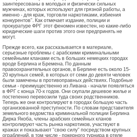
заинтересованы в молодых и физически сильных
мужчинах, которых используют для грязной работы, а
именно - для краж, торговли наркотиками, избиения
конкурентов". Как отмечает издание, полиции и
прокуратуре ФРГ этот феномен известен, но какие-либо
юридические шаги против этого они предпринять не
могут.
Прежде всего, как рассказывается в материале,
серьезные проблемы с арабскими криминальными
семейными кланами есть в больших немецких городах
вроде Берлина и Бремена. По данным
правоохранительных органов, в Берлине есть около 15-
20 крупных семей, в которых от семи до девяти человек
были замечены в противоправных действиях. Подобные
семьи - преимущественно из Ливана - начали появляться
в ФРГ с конца 70-х годов. Они скупали дешевое жилье и
постепенно перевозили туда своих родственников.
Теперь же они контролируют в городах большую часть
организованной преступности. По словам представителя
земельного ведомства криминальной полиции Берлина
Дирка Якоба, члены арабских семейных кланов
контролируют часть рынка наркотиков, участвуют в
кражах и показывают "свою силу" посредством крупных
ограблений, в том числе - покерного турнира в отеле