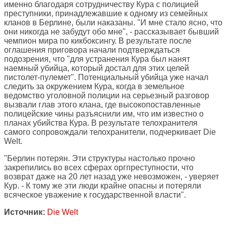
именно благодаря сотрудничеству Кура с полицией
преступники, принадлежавшие к одному из семейных
кланов в Берлине, были наказаны. "И мне стало ясно, что
они никогда не забудут обо мне", - рассказывает бывший
чемпион мира по кикбоксингу. В результате после
оглашения приговора начали подтверждаться
подозрения, что "для устранения Кура был нанят
наемный убийца, который достал для этих целей
пистолет-пулемет". Потенциальный убийца уже начал
следить за окружением Кура, когда в земельное
ведомство уголовной полиции на серьезный разговор
вызвали глав этого клана, где высокопоставленные
полицейские чины разъяснили им, что им известно о
планах убийства Кура. В результате телохранителя
самого сопровождали телохранители, подчеркивает Die
Welt.
"Берлин потерян. Эти структуры настолько прочно
закрепились во всех сферах оргпреступности, что
возврат даже на 20 лет назад уже невозможен, - уверяет
Кур. - К тому же эти люди крайне опасны и потеряли
всяческое уважение к государственной власти".
Источник:
Die Welt