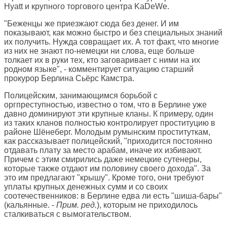
Hyatt и крупного торгового центра KaDeWe.
"Беженцы же приезжают сюда без денег. И им
показывают, как можно быстро и без специальных знаний
их получить. Нужда совращает их. А тот факт, что многие
из них не знают по-немецки ни слова, еще больше
толкает их в руки тех, кто заговаривает с ними на их
родном языке", - комментирует ситуацию старший
прокурор Берлина Сьёрс Камстра.
Полицейским, занимающимся борьбой с
оргпреступностью, известно о том, что в Берлине уже
давно доминируют эти крупные кланы. К примеру, один
из таких кланов полностью контролирует проституцию в
районе Шёнеберг. Молодым румынским проституткам,
как рассказывает полицейский, "приходится постоянно
отдавать плату за место арабам, иначе их избивают.
Причем с этим смирились даже немецкие сутенеры,
которые также отдают им половину своего дохода". За
это им предлагают "крышу". Кроме того, они требуют
уплаты крупных денежных сумм и со своих
соотечественников: в Берлине едва ли есть "шиша-бары"
(кальянные. -
Прим. ред.
), которым не приходилось
сталкиваться с вымогательством.