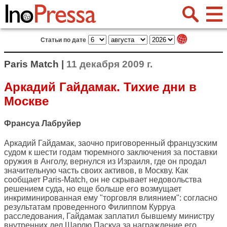
Статьи по дате
Paris Match |
11 декабря 2009 г.
Аркадий Гайдамак. Тихие дни в
Москве
Франсуа Лабруйер
Аркадий Гайдамак, заочно приговоренный французским
судом к шести годам тюремного заключения за поставки
оружия в Анголу, вернулся из Израиля, где он продал
значительную часть своих активов, в Москву. Как
сообщает
Paris-Match
, он не скрывает недовольства
решением суда, но еще больше его возмущает
инкриминированная ему "торговля влиянием": согласно
результатам проведенного Филиппом Курруа
расследования, Гайдамак заплатил бывшему министру
внутренних дел Шарлю Паскуа за награждение его