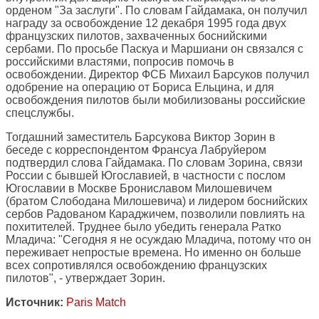
орденом "За заслуги". По словам Гайдамака, он получил
награду за освобождение 12 декабря 1995 года двух
французских пилотов, захваченных боснийскими
сербами. По просьбе Паскуа и Маршиани он связался с
российскими властями, попросив помочь в
освобождении. Директор ФСБ Михаил Барсуков получил
одобрение на операцию от Бориса Ельцина, и для
освобождения пилотов были мобилизованы российские
спецслужбы.
Тогдашний заместитель Барсукова Виктор Зорин в
беседе с корреспондентом Франсуа Лабруйером
подтвердил слова Гайдамака. По словам Зорина, связи
России с бывшей Югославией, в частности с послом
Югославии в Москве Брониславом Милошевичем
(братом Слободана Милошевича) и лидером боснийских
сербов Радованом Караджичем, позволили повлиять на
похитителей. Труднее было убедить генерала Ратко
Младича: "Сегодня я не осуждаю Младича, потому что он
переживает непростые времена. Но именно он больше
всех сопротивлялся освобождению французских
пилотов", - утверждает Зорин.
Источник:
Paris Match