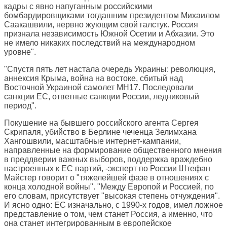
кадры с явно напуганным российскими
бомбардировщиками тогдашним президентом Михаилом
Саакашвили, нервно жующим свой галстук. Россия
признала независимость Южной Осетии и Абхазии. Это
не имело никаких последствий на международном
уровне".
"Спустя пять лет настала очередь Украины: революция,
аннексия Крыма, война на востоке, сбитый над
Восточной Украиной самолет MH17. Последовали
санкции ЕС, ответные санкции России, ледниковый
период".
Покушение на бывшего российского агента Сергея
Скрипаля, убийство в Берлине чеченца Зелимхана
Хангошвили, масштабные интернет-кампании,
направленные на формирование общественного мнения
в преддверии важных выборов, поддержка враждебно
настроенных к ЕС партий, -эксперт по России Штефан
Майстер говорит о "тяжелейшей фазе в отношениях с
конца холодной войны". "Между Европой и Россией, по
его словам, присутствует "высокая степень отчуждения".
И ясно одно: ЕС изначально, с 1990-х годов, имел ложное
представление о том, чем станет Россия, а именно, что
она станет интегрированным в европейское