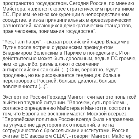
пространство государством. Сегодня Россия, по мнению
Майстера, является скорее стратегическим противником
ЕС. Причем не из-за конкуренции в непосредственном
соседстве, а из-за принципиальных мировоззренческих
разногласий, касающихся демократических стандартов,
прав человека, понимания государства".
"Yes, I am happy", - сказал российский лидер Владимир
Путин после встречи с украинским президентом
Владимиром Зеленским в Париже в понедельник. И он
действительно может быть довольным, ведь в ЕС громче,
чем когда-либо, размышляют о смягчении
антироссийских санкций. (...) Они, вероятно, будут
продлены, но вырисовывается тенденция: больше
переговоров с Россией, больше диалога, больше
вовлеченности (...)".
Эксперт по России Герхард Манготт считает это попыткой
выйти из трудной ситуации. "Впрочем, суть проблемы,
согласно определению Майстера и Манготта, состоит в
том, что Европа не воспринимается Москвой всерьез.
"Европейская политика России всегда была направлена
на улучшение двусторонних отношений, а не на
сотрудничество с брюссельскими институтами. Россия
считает ЕС вассалом США", - говорит Манготт. Майстер