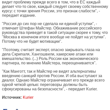
видит проблему прежде всего в том, что в ЕС каждый
делает что-то свое, каждый следует своему собственному
курсу: с точки зрения России, это признак слабости", -
передает издание.
"Россия до сих пор не сделала ни единой уступки", -
отмечает Штефан Майстер. Обхаживание российского
руководства приведет в такой ситуации скорее к тому, что
"Москва в конечном итоге вообще не пойдет на уступки".
Потому что не будет мотивации".
"Поэтому, считает эксперт, опасно закрывать глаза на
дела Скрипаля, Хангошвили, хакерские атаки или
вмешательство. (...) Роль России как экономического
партнера, по мнению Майстера, переоценивается".
"Как Манготт, так и Майстер не видят альтернативы
введению санкций против России. И оба выступают за
диалог. Однако Майстер ограничивает его прежде всего
одной четкой целью: переговоры должны быть
сфокусированы на безопасности", - передает Kurier.
Источник:
Kurier