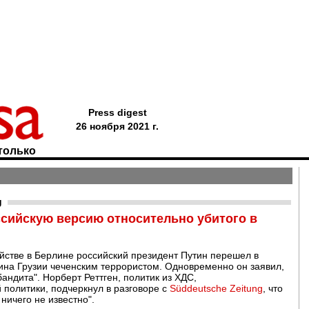
Press digest
26 ноября 2021 г.
только
g
ссийскую версию относительно убитого в
йстве в Берлине российский президент Путин перешел в
ина Грузии чеченским террористом. Одновременно он заявил,
андита". Норберт Реттген, политик из ХДС,
политики, подчеркнул в разговоре с
Süddeutsche Zeitung
, что
ничего не известно".