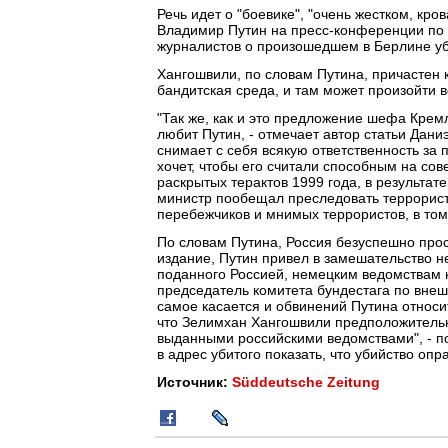
Речь идет о "боевике", "очень жестком, кро
Владимир Путин на пресс-конференции по и
журналистов о произошедшем в Берлине у
Хангошвили, по словам Путина, причастен к
бандитская среда, и там может произойти все
"Так же, как и это предложение шефа Кремл
любит Путин, - отмечает автор статьи Дани
снимает с себя всякую ответственность за 
хочет, чтобы его считали способным на со
раскрытых терактов 1999 года, в результат
министр пообещал преследовать террористов
перебежчиков и мнимых террористов, в том 
По словам Путина, Россия безуспешно про
издание, Путин привел в замешательство н
поданного Россией, немецким ведомствам ни
председатель комитета бундестага по внешн
самое касается и обвинений Путина относит
что Зелимхан Хангошвили предположитель
выданными российскими ведомствами", - по
в адрес убитого показать, что убийство опр
Источник:
Süddeutsche Zeitung