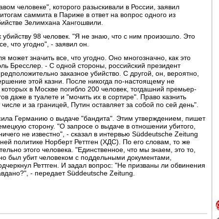
вавом человеке", которого разыскивали в России, заявил
тогам саммита в Париже в ответ на вопрос одного из
бийстве Зелимхана Хангошвили.
 убийству 98 человек. "Я не знаю, что с ним произошло. Это
, что угодно", - заявил он.
я может значить все, что угодно. Оно многозначно, как это
эль Бресслер. - С одной стороны, российский президент
предположительно заказное убийство. С другой, он, вероятно,
вершение этой казни. После никогда по-настоящему не
е которых в Москве погибло 200 человек, тогдашний премьер-
 даже в туалете и "мочить их в сортире". Право казнить
числе и за границей, Путин оставляет за собой по сей день".
сила Германию о выдаче "бандита". Этим утверждением, пишет
емецкую сторону. "О запросе о выдаче в отношении убитого,
чего не известно", - сказал в интервью Süddeutsche Zeitung
ей политике Норберт Реттген (ХДС). По его словам, то же
ельно этого человека. "Единственное, что мы знаем, это то,
но был убит человеком с поддельными документами,
дчеркнул Реттген. И задал вопрос: "Не призваны ли обвинения
авдано?", - передает Süddeutsche Zeitung.